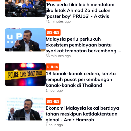
'Pas perlu fikir lebih mendalam
jika letak Ahmad Zahid calon
'poster boy' PRU16' - Aktivis
41 minutes ago
BISNES
Malaysia perlu perkukuh
ekosistem pembiayaan bantu
syarikat tempatan berkembang --
Amir Hamzah
56 minutes ago
DUNIA
13 kanak-kanak cedera, kereta
rempuh pusat perkembangan
kanak-kanak di Thailand
1 hour ago
BISNES
Ekonomi Malaysia kekal berdaya
tahan meskipun ketidaktentuan
global - Amir Hamzah
1 hour ago