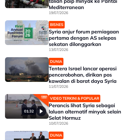
talian paip minyak ke Pantai
Mediterranean
19/07/2026
BISNES
Syria anjur forum perniagaan
pertama dengan AS selepas
sekatan dilonggarkan
13/07/2026
DUNIA
Tentera Israel lancar operasi
pencerobohan, dirikan pos
kawalan di barat daya Syria
11/07/2026
VIDEO TERKINI & POPULAR
Perancis lihat Syria sebagai
laluan alternatif minyak selain
01:32
Selat Hormuz
10/07/2026
DUNIA