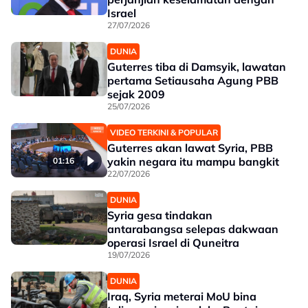
Israel
27/07/2026
DUNIA
Guterres tiba di Damsyik, lawatan
pertama Setiausaha Agung PBB
sejak 2009
25/07/2026
VIDEO TERKINI & POPULAR
Guterres akan lawat Syria, PBB
yakin negara itu mampu bangkit
01:16
22/07/2026
DUNIA
Syria gesa tindakan
antarabangsa selepas dakwaan
operasi Israel di Quneitra
19/07/2026
DUNIA
Iraq, Syria meterai MoU bina