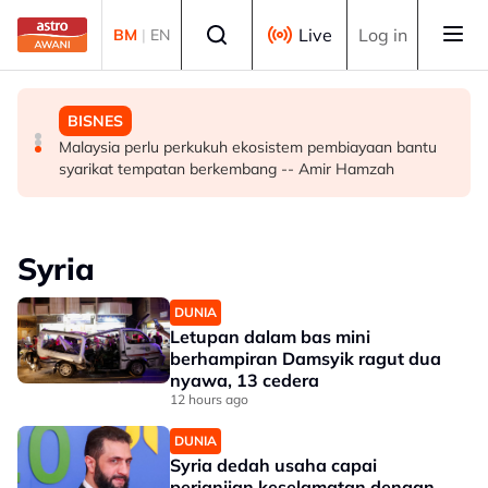
Skip to main content
Select language
Live
Log in
BM
|
EN
MALAYSIA
POLITIK
BISNES
Malaysia, Singapura perkukuh kerjasama sektor tenaga
'Pas perlu fikir lebih mendalam jika letak Ahmad Zahid
Malaysia perlu perkukuh ekosistem pembiayaan bantu
kerja
calon 'poster boy' PRU16' - Aktivis
syarikat tempatan berkembang -- Amir Hamzah
Syria
DUNIA
Letupan dalam bas mini
berhampiran Damsyik ragut dua
nyawa, 13 cedera
12 hours ago
DUNIA
Syria dedah usaha capai
perjanjian keselamatan dengan