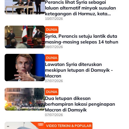
Perancis lihat Syria sebagai
laluan alternatif minyak susulan
ketegangan di Hormuz, kata
Menteri Luar
10/07/2026
DUNIA
Syria, Perancis setuju lantik duta
masing-masing selepas 14 tahun
08/07/2026
DUNIA
Lawatan Syria diteruskan
meskipun letupan di Damsyik -
Macron
07/07/2026
DUNIA
Dua letupan dikesan
berhampiran lokasi penginapan
Macron di Damsyik
07/07/2026
VIDEO TERKINI & POPULAR