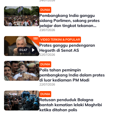
24/07/2026
DUNIA
Pembangkang India ganggu
sidang Parlimen, sokong protes
pelajar dan tingkat tekanan
terhadap Modi
23/07/2026
VIDEO TERKINI & POPULAR
Protes ganggu pendengaran
Hegseth di Senat AS
01:47
22/07/2026
DUNIA
Polis tahan pemimpin
pembangkang India dalam protes
di luar kediaman PM Modi
22/07/2026
DUNIA
Ratusan penduduk Bologna
bantah kematian lelaki Maghribi
ketika ditahan polis