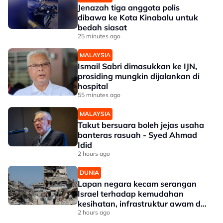
Jenazah tiga anggota polis
dibawa ke Kota Kinabalu untuk
bedah siasat
25 minutes ago
MALAYSIA
Ismail Sabri dimasukkan ke IJN,
prosiding mungkin dijalankan di
hospital
55 minutes ago
MALAYSIA
Takut bersuara boleh jejas usaha
banteras rasuah - Syed Ahmad
Idid
2 hours ago
DUNIA
Lapan negara kecam serangan
Israel terhadap kemudahan
kesihatan, infrastruktur awam di
Gaza
2 hours ago