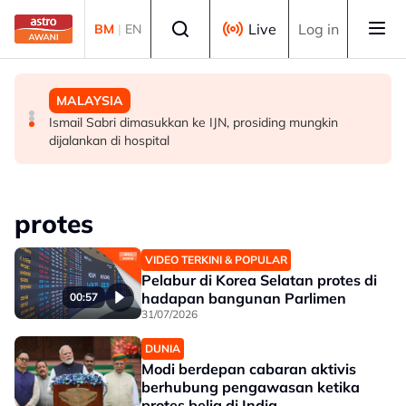
Skip to main content
Select language
Live
Log in
BM
|
EN
MALAYSIA
MALAYSIA
MALAYSIA
Warga emas ditemukan meninggal dunia dalam gua di
Jenazah tiga anggota polis dibawa ke Kota Kinabalu
Ismail Sabri dimasukkan ke IJN, prosiding mungkin
Kelantan
untuk bedah siasat
dijalankan di hospital
protes
VIDEO TERKINI & POPULAR
Pelabur di Korea Selatan protes di
hadapan bangunan Parlimen
00:57
31/07/2026
DUNIA
Modi berdepan cabaran aktivis
berhubung pengawasan ketika
protes belia di India