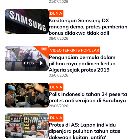
21/07/2026
DUNIA
Kakitangan Samsung DX
rancang demo, protes pemberian
bonus didakwa tidak adil
08/07/2026
VIDEO TERKINI & POPULAR
Pengundian bermula dalam
pilihan raya parlimen kedua
01:06
Algeria sejak protes 2019
03/07/2026
DUNIA
Polis Indonesia tahan 24 peserta
protes antikerajaan di Surabaya
28/06/2026
DUNIA
Protes di AS: Lapan individu
dipenjara puluhan tahun atas
dakwaan kaitan 'antifa'