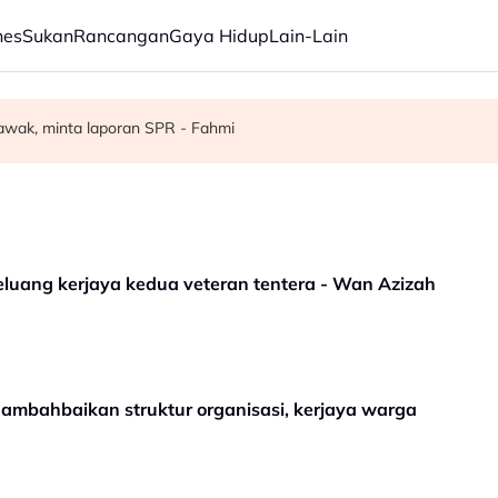
nes
Sukan
Rancangan
Gaya Hidup
Lain-Lain
tu kaca Balai Berlepas KKIA
ya kedua veteran tentera - Wan Azizah
wak, minta laporan SPR - Fahmi
eluang kerjaya kedua veteran tentera - Wan Azizah
ambahbaikan struktur organisasi, kerjaya warga