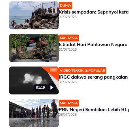
DUNIA
Krisis sempadan: Sepanyol kera
31/07/2026
MALAYSIA
Istiadat Hari Pahlawan Negara
31/07/2026
VIDEO TERKINI & POPULAR
IRGC dakwa serang pangkalan t
31/07/2026
01:19
MALAYSIA
PRN Negeri Sembilan: Lebih 91
28/07/2026