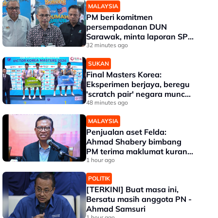
MALAYSIA
PM beri komitmen
persempadanan DUN
Sarawak, minta laporan SPR
- Fahmi
32 minutes ago
SUKAN
Final Masters Korea:
Eksperimen berjaya, beregu
'scratch pair' negara muncul
juara!
48 minutes ago
MALAYSIA
Penjualan aset Felda:
Ahmad Shabery bimbang
PM terima maklumat kurang
tepat
1 hour ago
POLITIK
[TERKINI] Buat masa ini,
Bersatu masih anggota PN -
Ahmad Samsuri
1 hour ago