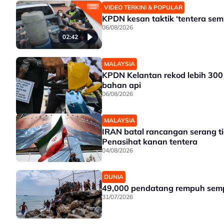
VIDEO TERKINI & POPULAR
KPDN kesan taktik ‘tentera sem
06/08/2026
02:42
MALAYSIA
KPDN Kelantan rekod lebih 300 k
bahan api
06/08/2026
MALAYSIA
IRAN batal rancangan serang tig
Penasihat kanan tentera
04/08/2026
DUNIA
49,000 pendatang rempuh semp
31/07/2026