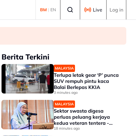
Select language
Live
Log in
BM
|
EN
Berita Terkini
MALAYSIA
Terlupa letak gear ‘P’ punca
SUV rempuh pintu kaca
Balai Berlepas KKIA
3 minutes ago
MALAYSIA
Sektor swasta digesa
perluas peluang kerjaya
kedua veteran tentera -
Wan Azizah
18 minutes ago