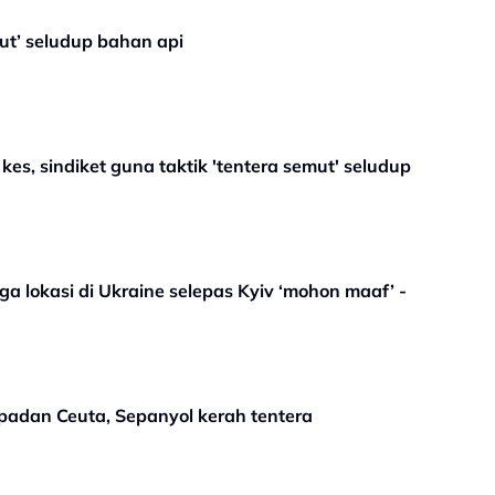
ut’ seludup bahan api
es, sindiket guna taktik 'tentera semut' seludup
a lokasi di Ukraine selepas Kyiv ‘mohon maaf’ -
adan Ceuta, Sepanyol kerah tentera