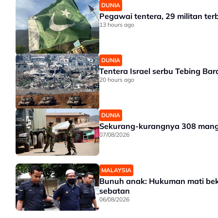
DUNIA
Pegawai tentera, 29 militan te
13 hours ago
DUNIA
Tentera Israel serbu Tebing Bar
20 hours ago
DUNIA
Sekurang-kurangnya 308 mangsa
07/08/2026
MALAYSIA
Bunuh anak: Hukuman mati beka
sebatan
06/08/2026