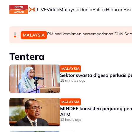
Skip to main content
LIVE
Video
Malaysia
Dunia
Politik
Hiburan
Bis
Terlupa letak gear ‘P’ punca SUV rempuh pin
Sektor swasta digesa perluas peluang kerja
PM beri komitmen persempadanan DUN Sara
MALAYSIA
MALAYSIA
MALAYSIA
Tentera
MALAYSIA
Sektor swasta digesa perluas p
18 minutes ago
MALAYSIA
MINDEF konsisten perjuang pen
ATM
12 hours ago