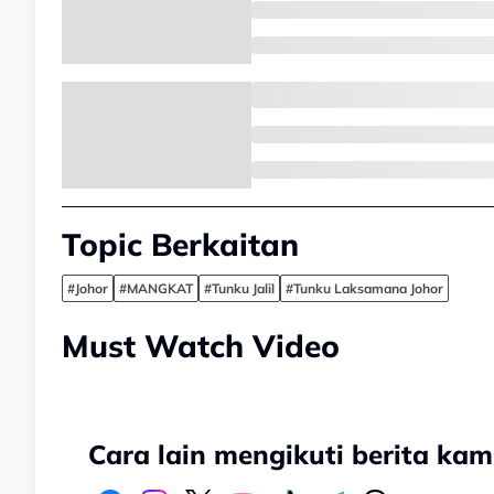
Topic Berkaitan
#Johor
#MANGKAT
#Tunku Jalil
#Tunku Laksamana Johor
Must Watch Video
Cara lain mengikuti berita kam