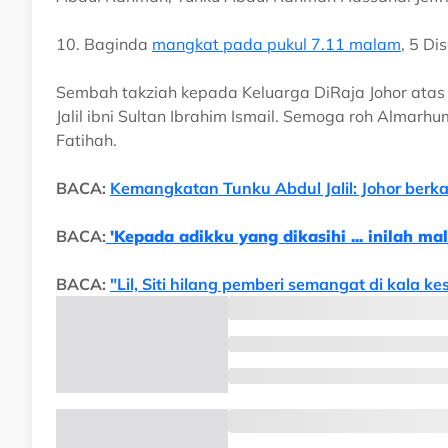
10. Baginda
mangkat pada pukul 7.11 malam
, 5 D
Sembah takziah kepada Keluarga DiRaja Johor ata
Jalil ibni Sultan Ibrahim Ismail. Semoga roh Almarh
Fatihah.
BACA:
Kemangkatan Tunku Abdul Jalil: Johor berk
BACA:
'Kepada adikku yang dikasihi ... inilah m
BACA:
"Lil, Siti hilang pemberi semangat di kala ke