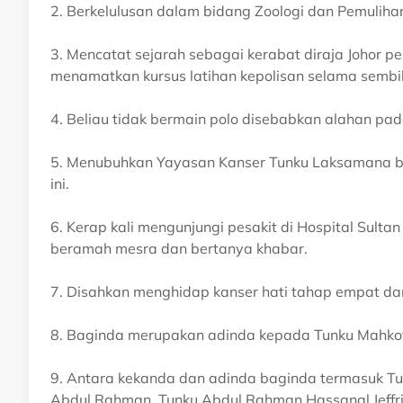
2. Berkelulusan dalam bidang Zoologi dan Pemulihar
3. Mencatat sejarah sebagai kerabat diraja Johor 
menamatkan kursus latihan kepolisan selama sembila
4. Beliau tidak bermain polo disebabkan alahan pad
5. Menubuhkan Yayasan Kanser Tunku Laksamana be
ini.
6. Kerap kali mengunjungi pesakit di Hospital Sulta
beramah mesra dan bertanya khabar.
7. Disahkan menghidap kanser hati tahap empat da
8. Baginda merupakan adinda kepada Tunku Mahkota 
9. Antara kekanda dan adinda baginda termasuk Tun
Abdul Rahman, Tunku Abdul Rahman Hassanal Jeffr