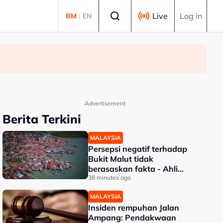
Select language
Live
Log in
BM
|
EN
Advertisement
Berita Terkini
MALAYSIA
Persepsi negatif terhadap
Bukit Malut tidak
berasaskan fakta - Ahli
Akademik
38 minutes ago
MALAYSIA
Insiden rempuhan Jalan
Ampang: Pendakwaan