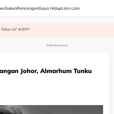
nes
Sukan
Rancangan
Gaya Hidup
Lain-Lain
Tahun Ini" di BIFF
 berasaskan fakta - Ahli Akademik
an bantah permohonan batal pertuduhan bunuh
Advertisement
yangan Johor, Almarhum Tunku