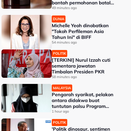
bantah permohonan batal
pertuduhan bunuh
49 minutes ago
DUNIA
Michelle Yeoh dinobatkan
"Tokoh Perfileman Asia
Tahun Ini" di BIFF
54 minutes ago
POLITIK
[TERKINI] Nurul Izzah cuti
sementara jawatan
Timbalan Presiden PKR
58 minutes ago
MALAYSIA
Pengarah syarikat, pelakon
antara didakwa buat
tuntutan palsu Program
Daya Kerjaya Perkeso
1 hour ago
POLITIK
'Politik dinosaur, sentimen