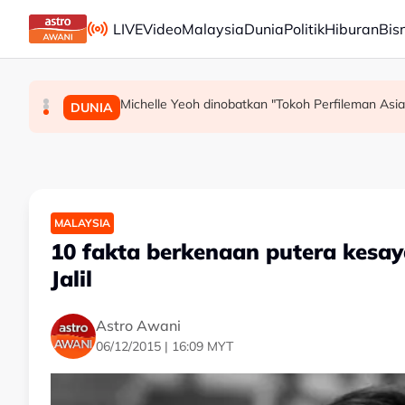
Skip to main content
LIVE
Video
Malaysia
Dunia
Politik
Hiburan
Bis
Michelle Yeoh dinobatkan "Tokoh Perfileman Asia 
Persepsi negatif terhadap Bukit Malut tidak
Insiden rempuhan Jalan Ampang: Pendakwa
MALAYSIA
MALAYSIA
DUNIA
MALAYSIA
10 fakta berkenaan putera kesa
Jalil
Astro Awani
06/12/2015 | 16:09 MYT