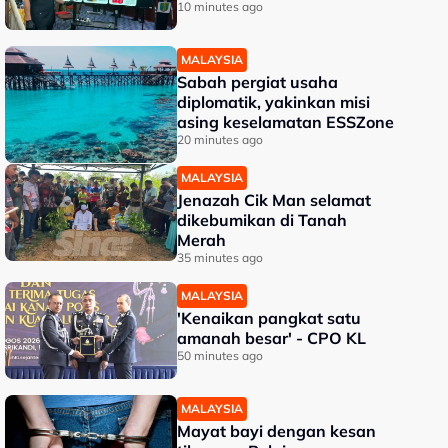
10 minutes ago
MALAYSIA
Sabah pergiat usaha
diplomatik, yakinkan misi
asing keselamatan ESSZone
20 minutes ago
MALAYSIA
Jenazah Cik Man selamat
dikebumikan di Tanah
Merah
35 minutes ago
MALAYSIA
'Kenaikan pangkat satu
amanah besar' - CPO KL
50 minutes ago
MALAYSIA
Mayat bayi dengan kesan