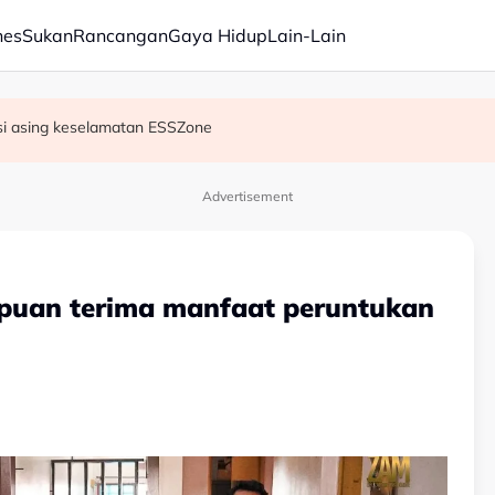
nes
Sukan
Rancangan
Gaya Hidup
Lain-Lain
a tahap baik - Amir Hamzah
, dron
isi asing keselamatan ESSZone
Advertisement
mpuan terima manfaat peruntukan