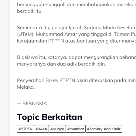
bersungguh-sungguh dan membahagiakan mereka suat
beradik itu.
Sementara itu, pelajar Ijazah Sarjana Muda Keselam
(UTeM), Muhammad Amar yang tinggal di Taman Putr
kerajaan dan PTPTN atas bantuan yang diterimany
Biasiswa itu, katanya, dapat mengurangkan beban
menyaranya dan dua adik beradik lain.
Penyerahan BAeK PTPTN akan diteruskan pada min
Melaka.
-- BERNAMA
Topic Berkaitan
#PTPTN
#BAeK
#pelajar
#manfaat
#Zambry Abd Kadir