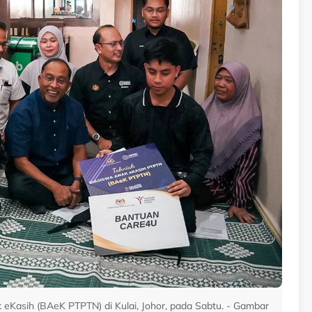
eKasih (BAeK PTPTN) di Kulai, Johor, pada Sabtu. - Gambar