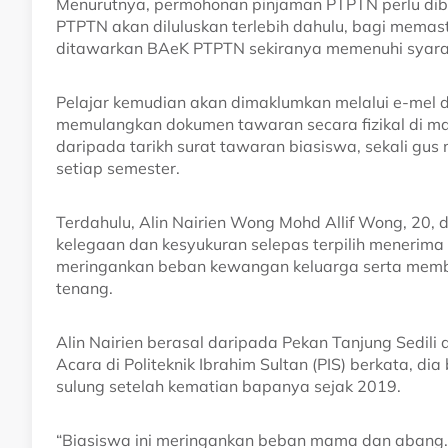
Menurutnya, permohonan pinjaman PTPTN perlu dib
PTPTN akan diluluskan terlebih dahulu, bagi memas
ditawarkan BAeK PTPTN sekiranya memenuhi syara
Pelajar kemudian akan dimaklumkan melalui e-mel da
memulangkan dokumen tawaran secara fizikal di 
daripada tarikh surat tawaran biasiswa, sekali gu
setiap semester.
Terdahulu, Alin Nairien Wong Mohd Allif Wong, 20
kelegaan dan kesyukuran selepas terpilih menerim
meringankan beban kewangan keluarga serta memb
tenang.
Alin Nairien berasal daripada Pekan Tanjung Sedili
Acara di Politeknik Ibrahim Sultan (PIS) berkata, 
sulung setelah kematian bapanya sejak 2019.
“Biasiswa ini meringankan beban mama dan abang. 