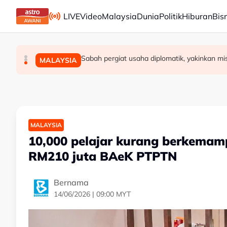
Skip to main content
LIVE
Video
Malaysia
Dunia
Politik
Hiburan
Bis
Prestasi KDNK suku kedua Malaysia diunjur pad
PDRM perkasa kawalan sempadan dengan AI
Sabah pergiat usaha diplomatik, yakinkan m
BISNES
MALAYSIA
MALAYSIA
MALAYSIA
10,000 pelajar kurang berkema
RM210 juta BAeK PTPTN
Bernama
14/06/2026 | 09:00 MYT