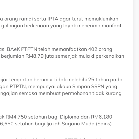
da orang ramai serta IPTA agar turut memaklumkan
a golongan berkenaan yang layak menerima manfaat
lepas, BAeK PTPTN telah memanfaatkan 402 orang
n berjumlah RM8.79 juta semenjak mula diperkenalkan
lajar tempatan berumur tidak melebihi 25 tahun pada
dengan PTPTN, mempunyai akaun Simpan SSPN yang
pengajian semasa membuat permohonan tidak kurang
yak RM4,750 setahun bagi Diploma dan RM6,180
6,650 setahun bagi ljazah Sarjana Muda (Sains)