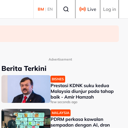
Select language
Live
Log in
BM
|
EN
Advertisement
Berita Terkini
BISNES
Prestasi KDNK suku kedua
Malaysia diunjur pada tahap
baik - Amir Hamzah
few seconds ago
MALAYSIA
PDRM perkasa kawalan
sempadan dengan AI, dron