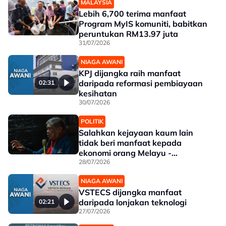
MALAYSIA
Lebih 6,700 terima manfaat
Program MyIS komuniti, babitkan
peruntukan RM13.97 juta
31/07/2026
NIAGA AWANI
KPJ dijangka raih manfaat
daripada reformasi pembiayaan
02:31
kesihatan
30/07/2026
POLITIK
Salahkan kejayaan kaum lain
tidak beri manfaat kepada
ekonomi orang Melayu -
Mohamad
28/07/2026
NIAGA AWANI
VSTECS dijangka manfaat
daripada lonjakan teknologi
02:21
27/07/2026