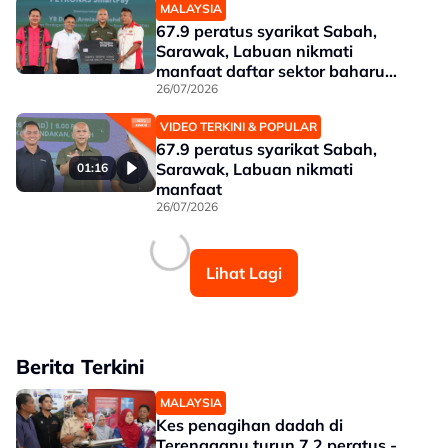
MALAYSIA
67.9 peratus syarikat Sabah,
Sarawak, Labuan nikmati
manfaat daftar sektor baharu
SKDS
26/07/2026
VIDEO TERKINI & POPULAR
67.9 peratus syarikat Sabah,
Sarawak, Labuan nikmati
01:16
manfaat
26/07/2026
Lihat Lagi
Berita Terkini
MALAYSIA
Kes penagihan dadah di
Terengganu turun 7.2 peratus -