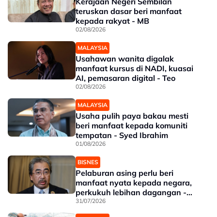
Kerajaan Negeri Sembilan
teruskan dasar beri manfaat
kepada rakyat - MB
02/08/2026
MALAYSIA
Usahawan wanita digalak
manfaat kursus di NADI, kuasai
AI, pemasaran digital - Teo
02/08/2026
MALAYSIA
Usaha pulih paya bakau mesti
beri manfaat kepada komuniti
tempatan - Syed Ibrahim
01/08/2026
BISNES
Pelaburan asing perlu beri
manfaat nyata kepada negara,
perkukuh lebihan dagangan -
Johari
31/07/2026