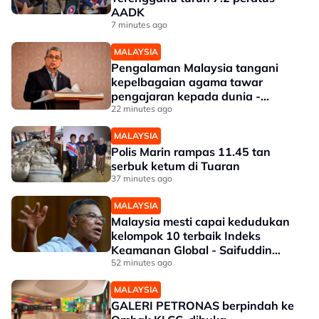
AADK
7 minutes ago
MALAYSIA
Pengalaman Malaysia tangani
kepelbagaian agama tawar
pengajaran kepada dunia -
Aaron
22 minutes ago
MALAYSIA
Polis Marin rampas 11.45 tan
serbuk ketum di Tuaran
37 minutes ago
MALAYSIA
Malaysia mesti capai kedudukan
kelompok 10 terbaik Indeks
Keamanan Global - Saifuddin
Nasution
52 minutes ago
MALAYSIA
GALERI PETRONAS berpindah ke