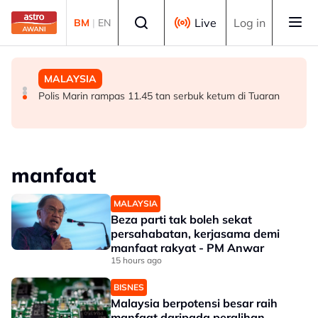
Skip to main content
Select language
Live
Log in
BM
|
EN
MALAYSIA
MALAYSIA
MALAYSIA
Kes penagihan dadah di Terengganu turun 7.2 peratus -
Pengalaman Malaysia tangani kepelbagaian agama
Polis Marin rampas 11.45 tan serbuk ketum di Tuaran
AADK
tawar pengajaran kepada dunia - Aaron
manfaat
MALAYSIA
Beza parti tak boleh sekat
persahabatan, kerjasama demi
manfaat rakyat - PM Anwar
15 hours ago
BISNES
Malaysia berpotensi besar raih
manfaat daripada peralihan