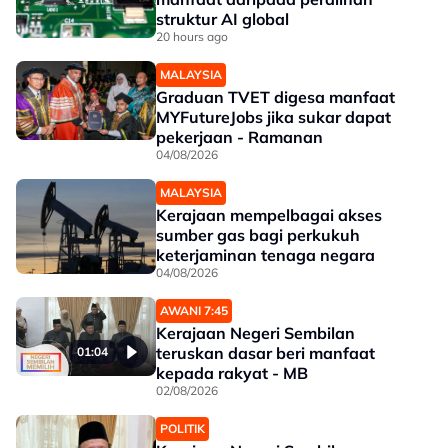
struktur AI global
20 hours ago
MALAYSIA
Graduan TVET digesa manfaat
MYFutureJobs jika sukar dapat
pekerjaan - Ramanan
04/08/2026
MALAYSIA
Kerajaan mempelbagai akses
sumber gas bagi perkukuh
keterjaminan tenaga negara
04/08/2026
AWANI 7:45
Kerajaan Negeri Sembilan
teruskan dasar beri manfaat
01:04
kepada rakyat - MB
02/08/2026
POLITIK