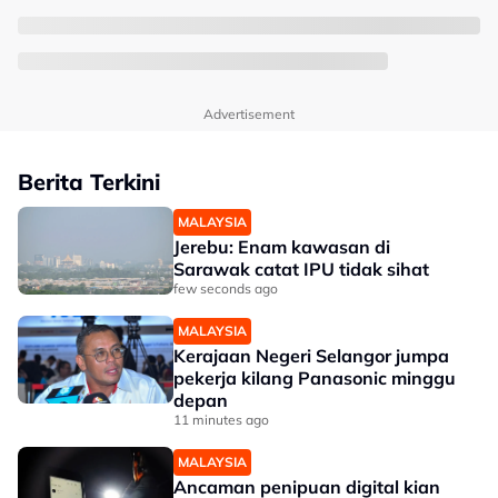
Advertisement
Berita Terkini
MALAYSIA
Jerebu: Enam kawasan di
Sarawak catat IPU tidak sihat
few seconds ago
MALAYSIA
Kerajaan Negeri Selangor jumpa
pekerja kilang Panasonic minggu
depan
11 minutes ago
MALAYSIA
Ancaman penipuan digital kian