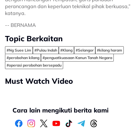
perancangan dan keperluan teknikal pihak berkuasa,”
katanya.
-- BERNAMA
Topic Berkaitan
#Ng Suee Lim
#Pulau Indah
#Klang
#Selangor
#kilang haram
#perobohan kilang
#penguatkuasaan Kanun Tanah Negara
#operasi perobohan bersepadu
Must Watch Video
Cara lain mengikuti berita kami