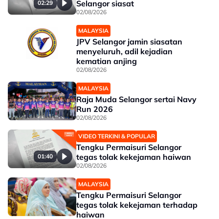
Selangor siasat
02:29
02/08/2026
MALAYSIA
JPV Selangor jamin siasatan
menyeluruh, adil kejadian
kematian anjing
02/08/2026
MALAYSIA
Raja Muda Selangor sertai Navy
Run 2026
02/08/2026
VIDEO TERKINI & POPULAR
Tengku Permaisuri Selangor
tegas tolak kekejaman haiwan
01:40
02/08/2026
MALAYSIA
Tengku Permaisuri Selangor
tegas tolak kekejaman terhadap
haiwan