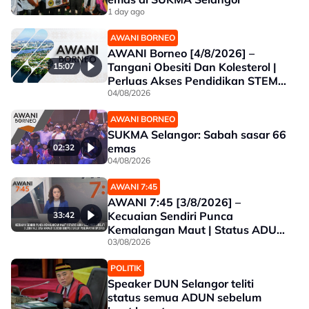
1 day ago
AWANI BORNEO
AWANI Borneo [4/8/2026] –
Tangani Obesiti Dan Kolesterol |
15:07
Perluas Akses Pendidikan STEM|
Sabah Intai Juara SUKMA
04/08/2026
Selangor
AWANI BORNEO
SUKMA Selangor: Sabah sasar 66
emas
02:32
04/08/2026
AWANI 7:45
AWANI 7:45 [3/8/2026] –
Kecuaian Sendiri Punca
33:42
Kemalangan Maut | Status ADUN
Selangor Diteliti | Lebih 14.2 Juta
03/08/2026
Nikmati Subsidi BUDI95 | Salur
POLITIK
Penjimatan Operasi
Speaker DUN Selangor teliti
status semua ADUN sebelum