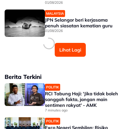
01/08/2026
MALAYSIA
JPN Selangor beri kerjasama
penuh siasatan kematian guru
01/08/2026
Lihat Lagi
Berita Terkini
POLITIK
RCI Tabung Haji: 'Jika tidak boleh
sanggah fakta, jangan main
sentimen rakyat' - AMK
7 minutes ago
POLITIK
Exco Negeri Sembilan: Risiko