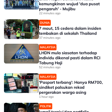
kemungkinan wujud 'dua pusat
pengaruh' - Mujibu
22 minutes ago
DUNIA
7 maut, 15 cedera dalam insiden
tembakan di sekolah Thailand
37 minutes ago
MALAYSIA
LHDN mula siasatan terhadap
individu dikenal pasti dalam RCI
Tabung Haji
52 minutes ago
MALAYSIA
'Pasport terbang': Hanya RM700,
sindiket palsukan rekod
pergerakan warga asing
1 hour ago
POLITIK
Ismail terajui tiga portfolio