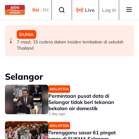
Skip to main content
Select language
Live
Log in
BM
|
EN
POLITIK
POLITIK
DUNIA
RCI Tabung Haji: 'Jika tidak boleh sanggah fakta, jangan
Exco Negeri Sembilan: Risiko kemungkinan wujud 'dua
7 maut, 15 cedera dalam insiden tembakan di sekolah
main sentimen rakyat' - AMK
pusat pengaruh' - Mujibu
Thailand
Selangor
MALAYSIA
Permintaan pusat data di
Selangor tidak beri tekanan
bekalan air domestik
1 day ago
MALAYSIA
Terengganu sasar 61 pingat
emas di SUKMA Selangor