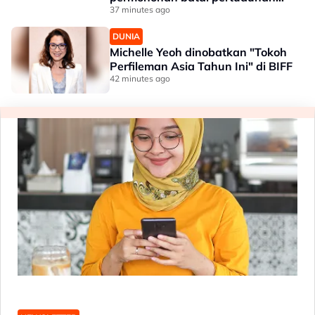
bunuh
37 minutes ago
DUNIA
Michelle Yeoh dinobatkan "Tokoh
Perfileman Asia Tahun Ini" di BIFF
42 minutes ago