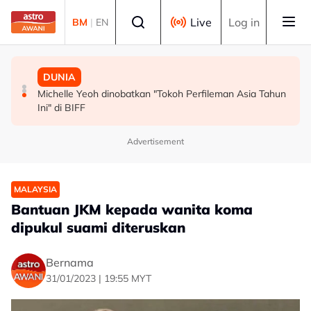
Skip to main content
Select language
Live
Log in
BM
|
EN
MALAYSIA
MALAYSIA
DUNIA
Persepsi negatif terhadap Bukit Malut tidak berasaskan
Insiden rempuhan Jalan Ampang: Pendakwaan bantah
Michelle Yeoh dinobatkan "Tokoh Perfileman Asia Tahun
fakta - Ahli Akademik
permohonan batal pertuduhan bunuh
Ini" di BIFF
Advertisement
MALAYSIA
Bantuan JKM kepada wanita koma
dipukul suami diteruskan
Bernama
31/01/2023 | 19:55 MYT