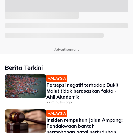
Advertisement
Berita Terkini
MALAYSIA
Persepsi negatif terhadap Bukit
Malut tidak berasaskan fakta -
Ahli Akademik
27 minutes ago
MALAYSIA
Insiden rempuhan Jalan Ampang:
Pendakwaan bantah
permohonan batal pertuduhan