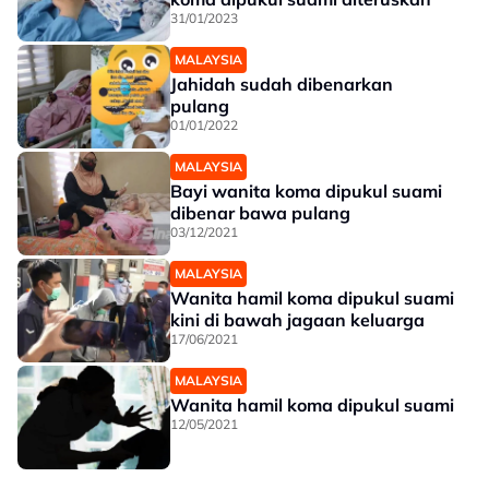
31/01/2023
MALAYSIA
Jahidah sudah dibenarkan
pulang
01/01/2022
MALAYSIA
Bayi wanita koma dipukul suami
dibenar bawa pulang
03/12/2021
MALAYSIA
Wanita hamil koma dipukul suami
kini di bawah jagaan keluarga
17/06/2021
MALAYSIA
Wanita hamil koma dipukul suami
12/05/2021