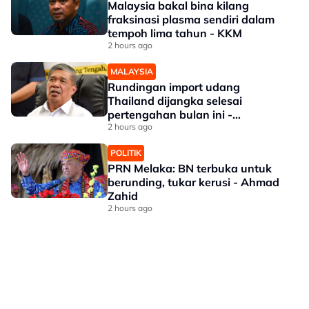
Malaysia bakal bina kilang
fraksinasi plasma sendiri dalam
tempoh lima tahun - KKM
2 hours ago
MALAYSIA
Rundingan import udang
Thailand dijangka selesai
pertengahan bulan ini -
Mohamad
2 hours ago
POLITIK
PRN Melaka: BN terbuka untuk
berunding, tukar kerusi - Ahmad
Zahid
2 hours ago