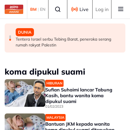
Skip to main content
Select language
Live
Log in
BM
|
EN
MALAYSIA
MALAYSIA
DUNIA
Tindakan AKPS sita kontena bawa muatan ke Israel
AKPS tahan kontena disyaki bawa dagangan untuk
Tentera Israel serbu Tebing Barat, peneroka serang
bukti ketegasan Malaysia - PM Anwar
dieksport ke Israel
rumah rakyat Palestin
koma dipukul suami
HIBURAN
Sufian Suhaimi lancar Tabung
Kasih, bantu wanita koma
dipukul suami
01/02/2023
MALAYSIA
Bantuan JKM kepada wanita
koma dipukul suami diteruskan