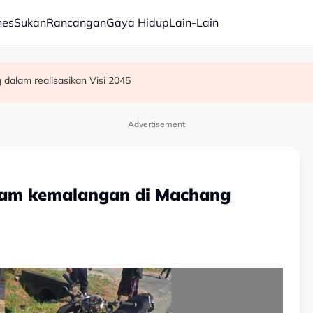
nes
Sukan
Rancangan
Gaya Hidup
Lain-Lain
R, KDM hadapi PRU16 - Shafie
ia di Selangor catat IPU tidak sihat
dalam realisasikan Visi 2045
Advertisement
dalam kemalangan di Machang