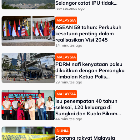
Selangor catat IPU tidak
sihat
few seconds ago
MALAYSIA
ASEAN 59 tahun: Perkukuh
kesatuan penting dalam
realisasikan Visi 2045
14 minutes ago
MALAYSIA
PDRM nafi kenyataan palsu
dikaitkan dengan Pemangku
Timbalan Ketua Polis
Negara
29 minutes ago
MALAYSIA
Isu penempatan 40 tahun
selesai, 120 keluarga di
Sungkai dan Kuala Bikam
terima geran tanah
44 minutes ago
DUNIA
Seorang rakyat Malaysia