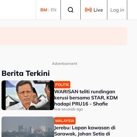
Select language
Live
Log in
BM
|
EN
Advertisement
Berita Terkini
POLITIK
WARISAN teliti rundingan
kerusi bersama STAR, KDM
hadapi PRU16 - Shafie
few seconds ago
MALAYSIA
Jerebu: Lapan kawasan di
Sarawak, Johan Setia di