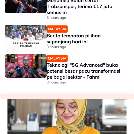
Mohamed Salah sertai
Trabzonspor, terima €17 juta
semusim
3 hours ago
MALAYSIA
Berita tempatan pilihan
sepanjang hari ini
3 hours ago
MALAYSIA
Teknologi "5G Advanced" buka
potensi besar pacu transformasi
pelbagai sektor - Fahmi
3 hours ago