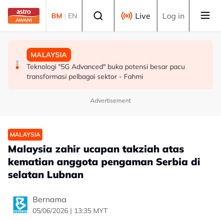
Skip to main content
Select language
Live
Log in
BM
|
EN
SUKAN
MALAYSIA
MALAYSIA
Mohamed Salah sertai Trabzonspor, terima €17 juta
Berita tempatan pilihan sepanjang hari ini
Teknologi "5G Advanced" buka potensi besar pacu
semusim
transformasi pelbagai sektor - Fahmi
Advertisement
MALAYSIA
Malaysia zahir ucapan takziah atas
kematian anggota pengaman Serbia di
selatan Lubnan
Bernama
05/06/2026 | 13:35 MYT