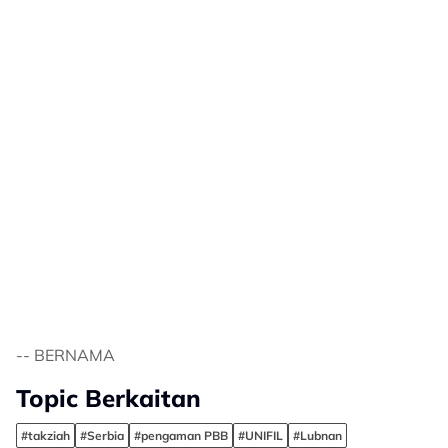
-- BERNAMA
Topic Berkaitan
#takziah
#Serbia
#pengaman PBB
#UNIFIL
#Lubnan