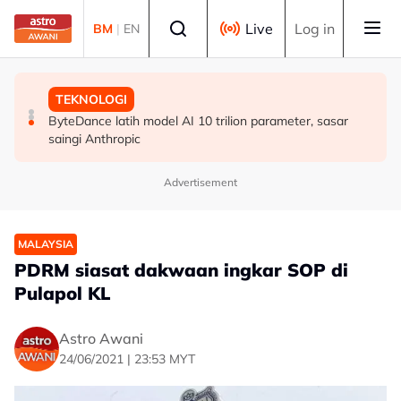
Skip to main content
Select language
Live
Log in
BM
|
EN
MALAYSIA
POLITIK
TEKNOLOGI
Kapal LMSB2 ketiga dilancarkan, dinamakan Tunku
'Tiada tawaran sertai Kerajaan Perpaduan, kita tunggu
ByteDance latih model AI 10 trilion parameter, sasar
Osman Jewa
dan lihat' - Pas
saingi Anthropic
Advertisement
MALAYSIA
PDRM siasat dakwaan ingkar SOP di
Pulapol KL
Astro Awani
24/06/2021 | 23:53 MYT