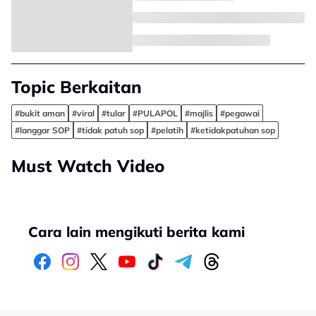
Topic Berkaitan
#bukit aman
#viral
#tular
#PULAPOL
#majlis
#pegawai
#langgar SOP
#tidak patuh sop
#pelatih
#ketidakpatuhan sop
Must Watch Video
Cara lain mengikuti berita kami