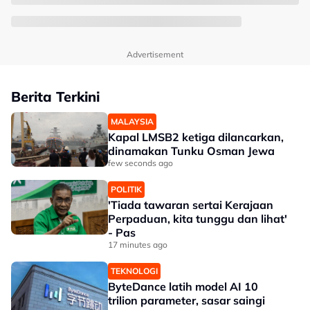
Advertisement
Berita Terkini
MALAYSIA
Kapal LMSB2 ketiga dilancarkan,
dinamakan Tunku Osman Jewa
few seconds ago
POLITIK
'Tiada tawaran sertai Kerajaan
Perpaduan, kita tunggu dan lihat'
- Pas
17 minutes ago
TEKNOLOGI
ByteDance latih model AI 10
trilion parameter, sasar saingi