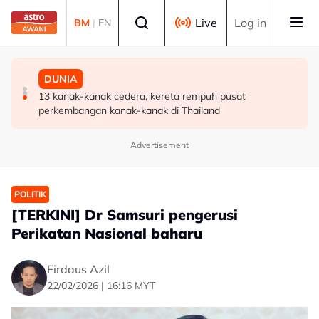
Skip to main content
Select language
Live
Log in
BM
|
EN
BISNES
POLITIK
DUNIA
Malaysia perlu perkukuh ekosistem pembiayaan bantu
'Pas perlu fikir lebih mendalam jika letak Ahmad Zahid
13 kanak-kanak cedera, kereta rempuh pusat
syarikat tempatan berkembang -- Amir Hamzah
calon 'poster boy' PRU16' - Aktivis
perkembangan kanak-kanak di Thailand
Advertisement
POLITIK
[TERKINI] Dr Samsuri pengerusi
Perikatan Nasional baharu
Firdaus Azil
22/02/2026 | 16:16 MYT