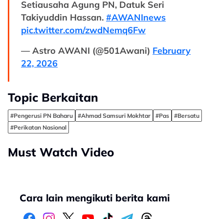
Setiausaha Agung PN, Datuk Seri
Takiyuddin Hassan.
#AWANInews
pic.twitter.com/zwdNemq6Fw
— Astro AWANI (@501Awani)
February
22, 2026
Topic Berkaitan
#Pengerusi PN Baharu
#Ahmad Samsuri Mokhtar
#Pas
#Bersatu
#Perikatan Nasional
Must Watch Video
Cara lain mengikuti berita kami