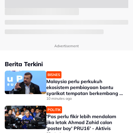
Advertisement
Berita Terkini
BISNES
Malaysia perlu perkukuh
ekosistem pembiayaan bantu
syarikat tempatan berkembang --
Amir Hamzah
10 minutes ago
POLITIK
'Pas perlu fikir lebih mendalam
jika letak Ahmad Zahid calon
'poster boy' PRU16' - Aktivis