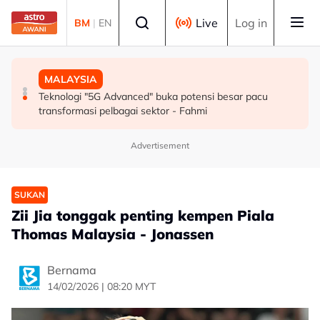
Skip to main content
Select language
Live
Log in
BM
|
EN
SUKAN
MALAYSIA
MALAYSIA
Mohamed Salah sertai Trabzonspor, terima €17 juta
Berita tempatan pilihan sepanjang hari ini
Teknologi "5G Advanced" buka potensi besar pacu
semusim
transformasi pelbagai sektor - Fahmi
Advertisement
SUKAN
Zii Jia tonggak penting kempen Piala
Thomas Malaysia - Jonassen
Bernama
14/02/2026 | 08:20 MYT