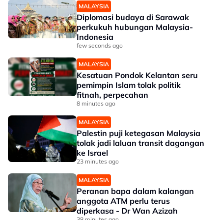
MALAYSIA
Diplomasi budaya di Sarawak
perkukuh hubungan Malaysia-
Indonesia
few seconds ago
MALAYSIA
Kesatuan Pondok Kelantan seru
pemimpin Islam tolak politik
fitnah, perpecahan
8 minutes ago
MALAYSIA
Palestin puji ketegasan Malaysia
tolak jadi laluan transit dagangan
ke Israel
23 minutes ago
MALAYSIA
Peranan bapa dalam kalangan
anggota ATM perlu terus
diperkasa - Dr Wan Azizah
38 minutes ago