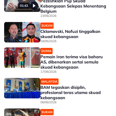
Pezeshkian Puji Skuad
Kebangsaan Selepas Menentang
01:43
Belgium
23/06/2026
SUKAN
Cklamovski, Nafuzi tinggalkan
skuad kebangsaan
18/06/2026
DUNIA
Pemain Iran terima visa baharu
AS, dibenarkan sertai semula
skuad kebangsaan
17/06/2026
MALAYSIA
BAM tegaskan disiplin,
profesional teras utama skuad
kebangsaan
06/06/2026
SUKAN