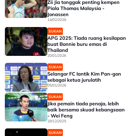
Zii Jia tonggak penting kempen
Piala Thomas Malaysia -
Jonassen
14/02/2026
SUKAN
APG 2025: Tiada ruang kesilapan
buat Bonnie buru emas di
Thailand
20/01/2026
SUKAN
Selangor FC lantik Kim Pan-gon
sebagai ketua jurulatih
05/01/2026
SUKAN
Jika pemain tiada penaja, lebih
baik bersama skuad kebangsaan
- Wei Feng
28/12/2025
SUKAN