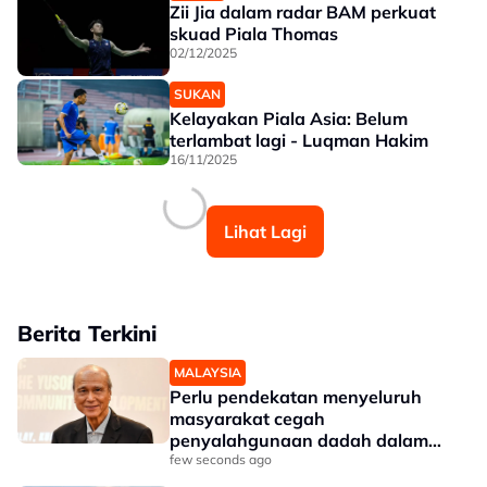
Zii Jia dalam radar BAM perkuat
skuad Piala Thomas
02/12/2025
SUKAN
Kelayakan Piala Asia: Belum
terlambat lagi - Luqman Hakim
16/11/2025
Lihat Lagi
Berita Terkini
MALAYSIA
Perlu pendekatan menyeluruh
masyarakat cegah
penyalahgunaan dadah dalam
kalangan kanak-kanak - Lee Lam
few seconds ago
Thye