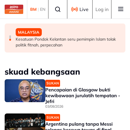
Skip to main content
Select language
Live
Log in
BM
|
EN
MALAYSIA
MALAYSIA
MALAYSIA
Perlu pendekatan menyeluruh masyarakat cegah
Diplomasi budaya di Sarawak perkukuh hubungan
Kesatuan Pondok Kelantan seru pemimpin Islam tolak
penyalahgunaan dadah dalam kalangan kanak-kanak -
Malaysia-Indonesia
politik fitnah, perpecahan
Lee Lam Thye
skuad kebangsaan
SUKAN
Pencapaian di Glasgow bukti
kewibawaan jurulatih tempatan -
Jefri
03/08/2026
SUKAN
Argentina pulang tanpa Messi
selepas kecewa tewas di final