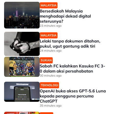
MALAYSIA
Bersediakah Malaysia
menghadapi dekad digital
seterusnya?
15 minutes ago
MALAYSIA
Lelaki tanpa dokumen ditahan,
pukul, ugut gantung adik tiri
24 minutes ago
SUKAN
Sabah FC kalahkan Kasuka FC 3-
0 dalam aksi persahabatan
30 minutes ago
TEKNOLOGI
OpenAI buka akses GPT-5.6 Luna
kepada pengguna percuma
ChatGPT
35 minutes ago