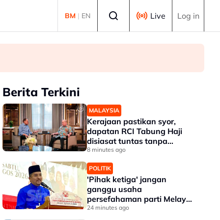
Select language
Live
Log in
BM
|
EN
Berita Terkini
MALAYSIA
Kerajaan pastikan syor,
dapatan RCI Tabung Haji
disiasat tuntas tanpa
kompromi - PM Anwar
8 minutes ago
POLITIK
'Pihak ketiga' jangan
ganggu usaha
persefahaman parti Melayu
- Asyraf Wajdi
24 minutes ago