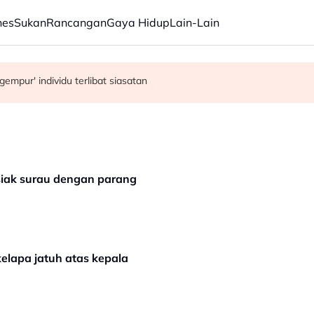
nes
Sukan
Rancangan
Gaya Hidup
Lain-Lain
an parti Melayu - Asyraf Wajdi
 Haji disiasat tuntas tanpa kompromi - PM Anwar
mpur' individu terlibat siasatan
siak surau dengan parang
elapa jatuh atas kepala