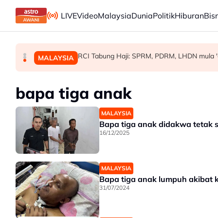
Skip to main content
LIVE
Video
Malaysia
Dunia
Politik
Hiburan
Bis
'Pihak ketiga' jangan ganggu usaha persefaham
Kerajaan pastikan syor, dapatan RCI Tabung
RCI Tabung Haji: SPRM, PDRM, LHDN mula 'ge
MALAYSIA
POLITIK
MALAYSIA
bapa tiga anak
MALAYSIA
Bapa tiga anak didakwa tetak 
16/12/2025
MALAYSIA
Bapa tiga anak lumpuh akibat k
31/07/2024