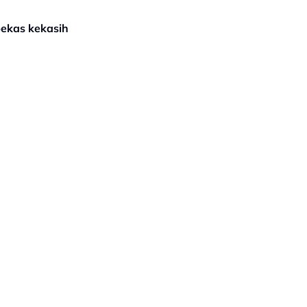
bekas kekasih
UNAAN
IKLAN BERSAMA KAMI
PELABUR