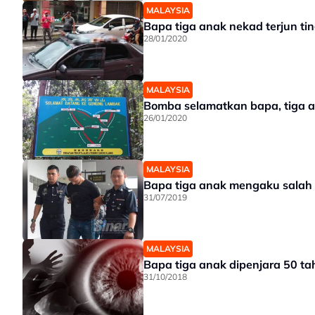
MALAYSIA
Bapa tiga anak nekad terjun ti
28/01/2020
MALAYSIA
Bomba selamatkan bapa, tiga 
26/01/2020
MALAYSIA
Bapa tiga anak mengaku salah b
31/07/2019
MALAYSIA
Bapa tiga anak dipenjara 50 t
31/10/2018