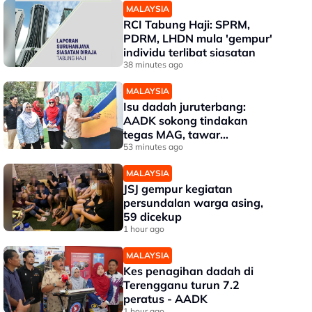
MALAYSIA
RCI Tabung Haji: SPRM,
PDRM, LHDN mula 'gempur'
individu terlibat siasatan
38 minutes ago
MALAYSIA
Isu dadah juruterbang:
AADK sokong tindakan
tegas MAG, tawar
kepakaran pemeriksaan
53 minutes ago
ketat
MALAYSIA
JSJ gempur kegiatan
persundalan warga asing,
59 dicekup
1 hour ago
MALAYSIA
Kes penagihan dadah di
Terengganu turun 7.2
peratus - AADK
1 hour ago