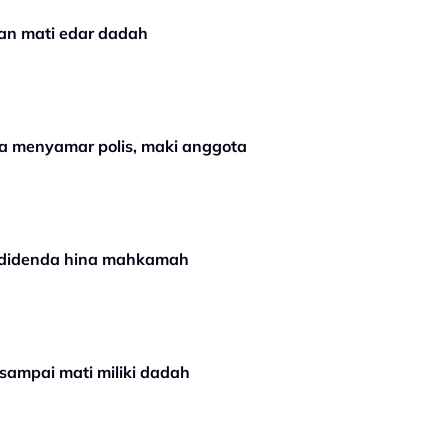
an mati edar dadah
da menyamar polis, maki anggota
 didenda hina mahkamah
ampai mati miliki dadah