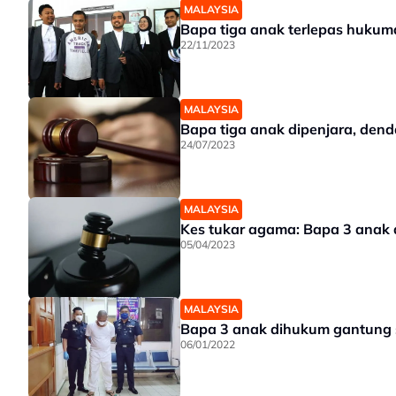
MALAYSIA
Bapa tiga anak terlepas hukum
22/11/2023
MALAYSIA
Bapa tiga anak dipenjara, den
24/07/2023
MALAYSIA
Kes tukar agama: Bapa 3 anak
05/04/2023
MALAYSIA
Bapa 3 anak dihukum gantung s
06/01/2022