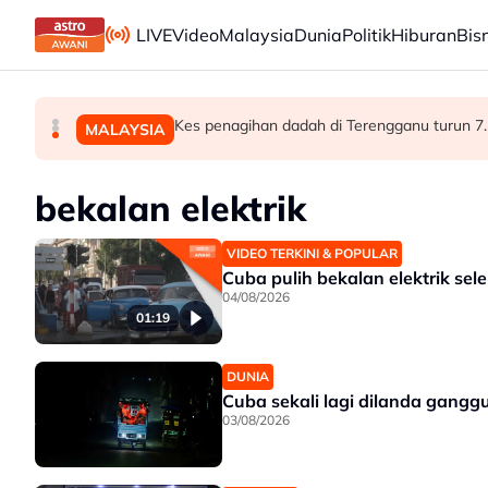
Skip to main content
LIVE
Video
Malaysia
Dunia
Politik
Hiburan
Bis
Isu dadah juruterbang: AADK sokong tindak
JSJ gempur kegiatan persundalan warga asin
Kes penagihan dadah di Terengganu turun 7
MALAYSIA
MALAYSIA
MALAYSIA
bekalan elektrik
VIDEO TERKINI & POPULAR
Cuba pulih bekalan elektrik se
04/08/2026
01:19
DUNIA
Cuba sekali lagi dilanda gangg
03/08/2026