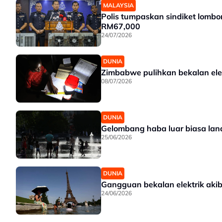
MALAYSIA
Polis tumpaskan sindiket lombong
RM67,000
24/07/2026
DUNIA
Zimbabwe pulihkan bekalan elek
08/07/2026
DUNIA
Gelombang haba luar biasa land
25/06/2026
DUNIA
Gangguan bekalan elektrik akib
24/06/2026