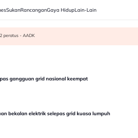
nes
Sukan
Rancangan
Gaya Hidup
Lain-Lain
an tegas MAG, tawar kepakaran pemeriksaan ketat
g, 59 dicekup
.2 peratus - AADK
lepas gangguan grid nasional keempat
uan bekalan elektrik selepas grid kuasa lumpuh