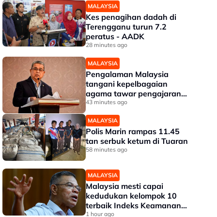
MALAYSIA
Kes penagihan dadah di
Terengganu turun 7.2
peratus - AADK
28 minutes ago
MALAYSIA
Pengalaman Malaysia
tangani kepelbagaian
agama tawar pengajaran
kepada dunia - Aaron
43 minutes ago
MALAYSIA
Polis Marin rampas 11.45
tan serbuk ketum di Tuaran
58 minutes ago
MALAYSIA
Malaysia mesti capai
kedudukan kelompok 10
terbaik Indeks Keamanan
Global - Saifuddin Nasution
1 hour ago