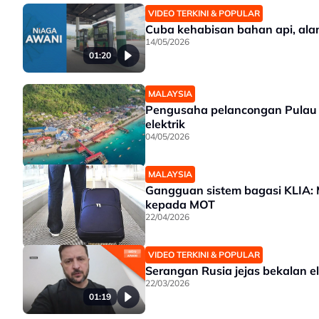
VIDEO TERKINI & POPULAR
Cuba kehabisan bahan api, ala
14/05/2026
01:20
MALAYSIA
Pengusaha pelancongan Pulau 
elektrik
04/05/2026
MALAYSIA
Gangguan sistem bagasi KLIA:
kepada MOT
22/04/2026
VIDEO TERKINI & POPULAR
Serangan Rusia jejas bekalan el
22/03/2026
01:19