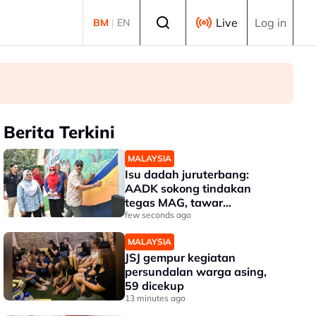
Select language
Live
Log in
BM
|
EN
Berita Terkini
MALAYSIA
Isu dadah juruterbang:
AADK sokong tindakan
tegas MAG, tawar
kepakaran pemeriksaan
few seconds ago
ketat
MALAYSIA
JSJ gempur kegiatan
persundalan warga asing,
59 dicekup
13 minutes ago