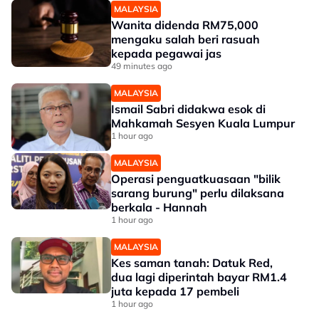
MALAYSIA
Wanita didenda RM75,000
mengaku salah beri rasuah
kepada pegawai jas
49 minutes ago
MALAYSIA
Ismail Sabri didakwa esok di
Mahkamah Sesyen Kuala Lumpur
1 hour ago
MALAYSIA
Operasi penguatkuasaan "bilik
sarang burung" perlu dilaksana
berkala - Hannah
1 hour ago
MALAYSIA
Kes saman tanah: Datuk Red,
dua lagi diperintah bayar RM1.4
juta kepada 17 pembeli
1 hour ago