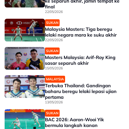
ke separuh akhir, jamin tempat ke
final
22/05/2026
SUKAN
Malaysia Masters: Tiga beregu
lelaki negara mara ke suku akhir
22/05/2026
SUKAN
Masters Malaysia: Arif-Roy King
sasar separuh akhir
15/05/2026
MALAYSIA
Terbuka Thailand: Gandingan
baharu beregu lelaki lepasi ujian
pertama
13/05/2026
SUKAN
BAC 2026: Aaron-Wooi Yik
bermula langkah kanan