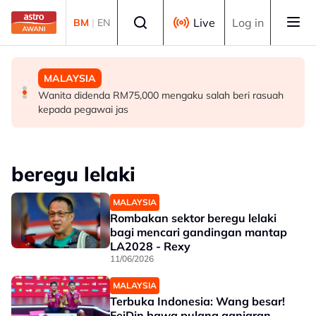
Skip to main content
Select language
Live
Log in
BM
|
EN
MALAYSIA
MALAYSIA
MALAYSIA
Ismail Sabri didakwa esok di Mahkamah Sesyen Kuala
Malaysia mula siasatan anti-lambakan keluli dari China,
Wanita didenda RM75,000 mengaku salah beri rasuah
Lumpur
Taiwan, Vietnam -- MITI
kepada pegawai jas
beregu lelaki
MALAYSIA
Rombakan sektor beregu lelaki
bagi mencari gandingan mantap
LA2028 - Rexy
11/06/2026
MALAYSIA
Terbuka Indonesia: Wang besar!
FeiDin bawa pulang ganjaran