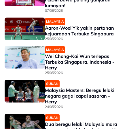
lumayan!
07/06/2026
MALAYSIA
Aaron-Wooi Yik yakin pertahan
kejuaraaan Terbuka Singapura
25/05/2026
MALAYSIA
Wei Chong-Kai Wun terlepas
Terbuka Singapura, Indonesia -
Herry
25/05/2026
SUKAN
Malaysia Masters: Beregu lelaki
negara gagal capai sasaran -
Herry
24/05/2026
SUKAN
Dua beregu lelaki Malaysia mara