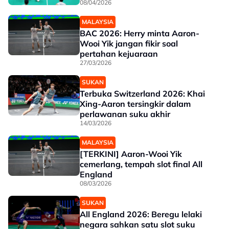
08/04/2026
MALAYSIA
BAC 2026: Herry minta Aaron-
Wooi Yik jangan fikir soal
pertahan kejuaraan
27/03/2026
SUKAN
Terbuka Switzerland 2026: Khai
Xing-Aaron tersingkir dalam
perlawanan suku akhir
14/03/2026
MALAYSIA
[TERKINI] Aaron-Wooi Yik
cemerlang, tempah slot final All
England
08/03/2026
SUKAN
All England 2026: Beregu lelaki
negara sahkan satu slot suku