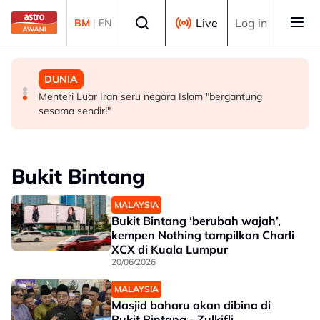
Skip to main content
Select language
Live
Log in
BM
|
EN
POLITIK
MALAYSIA
DUNIA
Peletakan jawatan Nurul Izzah ditolak MPP - Fahmi
Ikhtiar tingkat peruntukan pertahanan bukti komitmen
Menteri Luar Iran seru negara Islam "bergantung
Fadzil
kerajaan modenkan ATM - Panglima
sesama sendiri"
Bukit Bintang
MALAYSIA
Bukit Bintang ‘berubah wajah’,
kempen Nothing tampilkan Charli
XCX di Kuala Lumpur
20/06/2026
MALAYSIA
Masjid baharu akan dibina di
Bukit Bintang - Zulkifli