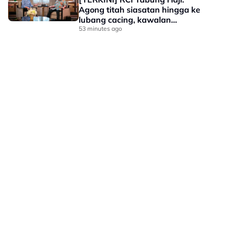
Agong titah siasatan hingga ke
lubang cacing, kawalan
sempadan diperkukuh
53 minutes ago