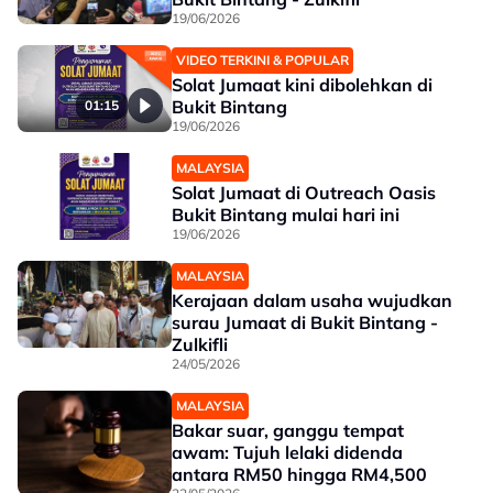
19/06/2026
VIDEO TERKINI & POPULAR
Solat Jumaat kini dibolehkan di
Bukit Bintang
01:15
19/06/2026
MALAYSIA
Solat Jumaat di Outreach Oasis
Bukit Bintang mulai hari ini
19/06/2026
MALAYSIA
Kerajaan dalam usaha wujudkan
surau Jumaat di Bukit Bintang -
Zulkifli
24/05/2026
MALAYSIA
Bakar suar, ganggu tempat
awam: Tujuh lelaki didenda
antara RM50 hingga RM4,500