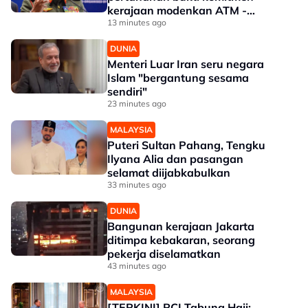
kerajaan modenkan ATM -
Panglima
13 minutes ago
DUNIA
Menteri Luar Iran seru negara
Islam "bergantung sesama
sendiri"
23 minutes ago
MALAYSIA
Puteri Sultan Pahang, Tengku
Ilyana Alia dan pasangan
selamat diijabkabulkan
33 minutes ago
DUNIA
Bangunan kerajaan Jakarta
ditimpa kebakaran, seorang
pekerja diselamatkan
43 minutes ago
MALAYSIA
[TERKINI] RCI Tabung Haji: