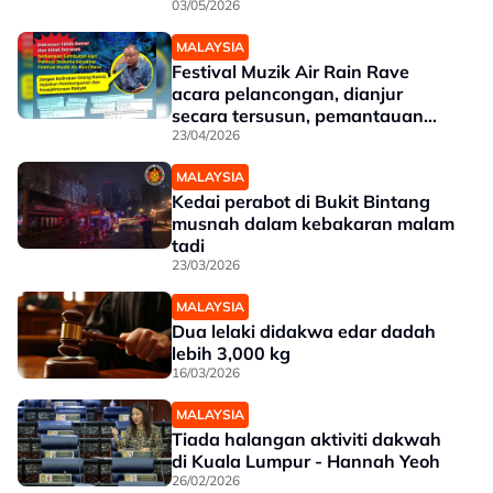
03/05/2026
MALAYSIA
Festival Muzik Air Rain Rave
acara pelancongan, dianjur
secara tersusun, pemantauan
ketat - Tiong
23/04/2026
MALAYSIA
Kedai perabot di Bukit Bintang
musnah dalam kebakaran malam
tadi
23/03/2026
MALAYSIA
Dua lelaki didakwa edar dadah
lebih 3,000 kg
16/03/2026
MALAYSIA
Tiada halangan aktiviti dakwah
di Kuala Lumpur - Hannah Yeoh
26/02/2026