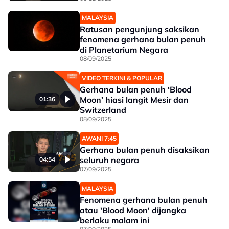
MALAYSIA
Ratusan pengunjung saksikan
fenomena gerhana bulan penuh
di Planetarium Negara
08/09/2025
VIDEO TERKINI & POPULAR
Gerhana bulan penuh ‘Blood
Moon’ hiasi langit Mesir dan
01:36
Switzerland
08/09/2025
AWANI 7:45
Gerhana bulan penuh disaksikan
seluruh negara
04:54
07/09/2025
MALAYSIA
Fenomena gerhana bulan penuh
atau 'Blood Moon' dijangka
berlaku malam ini