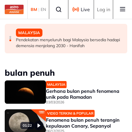
Skip to main content
Select language
Live
Log in
BM
|
EN
DUNIA
DUNIA
MALAYSIA
Kebakaran hutan di Gunung Bromo cecah 60 hektar,
Jerman naikkan anggaran kematian berkaitan haba
Pendekatan menyeluruh bagi Malaysia bersedia hadapi
sokongan udara digerakkan
kepada hampir 12,000
demensia menjelang 2030 - Hanifah
bulan penuh
MALAYSIA
Gerhana bulan penuh fenomena
unik pada Ramadan
03/03/2026
VIDEO TERKINI & POPULAR
Fenomena bulan penuh terangin
kepulauan Canary, Sepanyol
01:22
06/12/2025