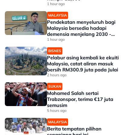
1 hour ago
MALAYSIA
Pendekatan menyeluruh bagi
Malaysia bersedia hadapi
demensia menjelang 2030 -
Hanifah
1 hour ago
BISNES
Pelabur asing kembali ke ekuiti
Malaysia, catat aliran masuk
bersih RM300.9 juta pada Julai
2 hours ago
SUKAN
Mohamed Salah sertai
Trabzonspor, terima €17 juta
semusim
5 hours ago
MALAYSIA
Berita tempatan pilihan
sepanjang hari ini