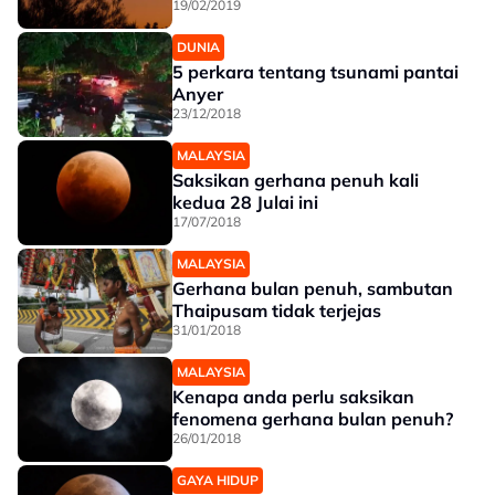
19/02/2019
DUNIA
5 perkara tentang tsunami pantai
Anyer
23/12/2018
MALAYSIA
Saksikan gerhana penuh kali
kedua 28 Julai ini
17/07/2018
MALAYSIA
Gerhana bulan penuh, sambutan
Thaipusam tidak terjejas
31/01/2018
MALAYSIA
Kenapa anda perlu saksikan
fenomena gerhana bulan penuh?
26/01/2018
GAYA HIDUP