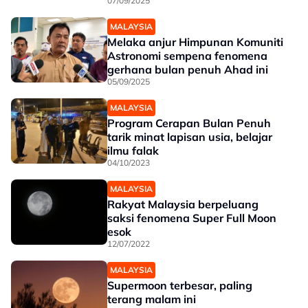
07/09/2025
MALAYSIA
Melaka anjur Himpunan Komuniti
Astronomi sempena fenomena
gerhana bulan penuh Ahad ini
05/09/2025
MALAYSIA
Program Cerapan Bulan Penuh
tarik minat lapisan usia, belajar
ilmu falak
04/10/2023
MALAYSIA
Rakyat Malaysia berpeluang
saksi fenomena Super Full Moon
esok
12/07/2022
MALAYSIA
Supermoon terbesar, paling
terang malam ini