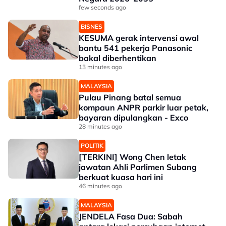
few seconds ago
BISNES
KESUMA gerak intervensi awal
bantu 541 pekerja Panasonic
bakal diberhentikan
13 minutes ago
MALAYSIA
Pulau Pinang batal semua
kompaun ANPR parkir luar petak,
bayaran dipulangkan - Exco
28 minutes ago
POLITIK
[TERKINI] Wong Chen letak
jawatan Ahli Parlimen Subang
berkuat kuasa hari ini
46 minutes ago
MALAYSIA
JENDELA Fasa Dua: Sabah