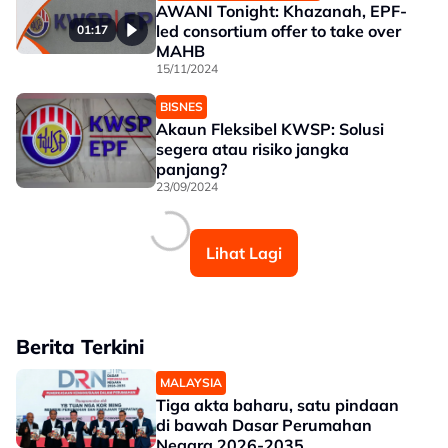
AWANI Tonight: Khazanah, EPF-
led consortium offer to take over
01:17
MAHB
15/11/2024
BISNES
Akaun Fleksibel KWSP: Solusi
segera atau risiko jangka
panjang?
23/09/2024
Lihat Lagi
Berita Terkini
MALAYSIA
Tiga akta baharu, satu pindaan
di bawah Dasar Perumahan
Negara 2026-2035