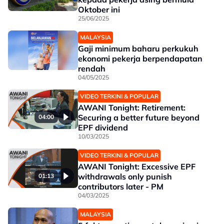
Oktober ini
25/06/2025
MALAYSIA
Gaji minimum baharu perkukuh
ekonomi pekerja berpendapatan
rendah
04/05/2025
VIDEO TERKINI & POPULAR
AWANI Tonight: Retirement:
Securing a better future beyond
04:00
EPF dividend
10/03/2025
VIDEO TERKINI & POPULAR
AWANI Tonight: Excessive EPF
withdrawals only punish
01:13
contributors later - PM
04/03/2025
MALAYSIA