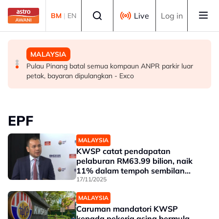
Skip to main content
Select language
Live
Log in
BM
|
EN
MALAYSIA
BISNES
MALAYSIA
Tiga akta baharu, satu pindaan di bawah Dasar
KESUMA gerak intervensi awal bantu 541 pekerja
Pulau Pinang batal semua kompaun ANPR parkir luar
Perumahan Negara 2026-2035
Panasonic bakal diberhentikan
petak, bayaran dipulangkan - Exco
EPF
MALAYSIA
KWSP catat pendapatan
pelaburan RM63.99 bilion, naik
11% dalam tempoh sembilan
bulan
17/11/2025
MALAYSIA
Caruman mandatori KWSP
kepada pekerja asing bermula