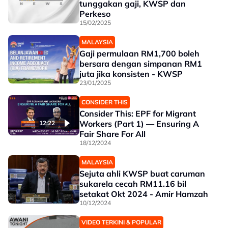
tunggakan gaji, KWSP dan
Perkeso
15/02/2025
MALAYSIA
Gaji permulaan RM1,700 boleh
bersara dengan simpanan RM1
juta jika konsisten - KWSP
23/01/2025
CONSIDER THIS
Consider This: EPF for Migrant
Workers (Part 1) — Ensuring A
12:22
Fair Share For All
18/12/2024
MALAYSIA
Sejuta ahli KWSP buat caruman
sukarela cecah RM11.16 bil
setakat Okt 2024 - Amir Hamzah
10/12/2024
VIDEO TERKINI & POPULAR