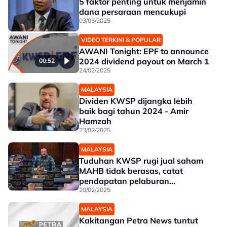
5 faktor penting untuk menjamin
dana persaraan mencukupi
03/03/2025
VIDEO TERKINI & POPULAR
AWANI Tonight: EPF to announce
2024 dividend payout on March 1
00:52
24/02/2025
MALAYSIA
Dividen KWSP dijangka lebih
baik bagi tahun 2024 - Amir
Hamzah
23/02/2025
MALAYSIA
Tuduhan KWSP rugi jual saham
MAHB tidak berasas, catat
pendapatan pelaburan
RM63.48b
20/02/2025
MALAYSIA
Kakitangan Petra News tuntut