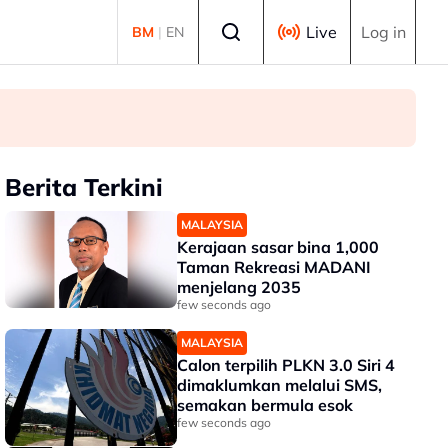
Select language
Live
Log in
BM
|
EN
Berita Terkini
MALAYSIA
Kerajaan sasar bina 1,000
Taman Rekreasi MADANI
menjelang 2035
few seconds ago
MALAYSIA
Calon terpilih PLKN 3.0 Siri 4
dimaklumkan melalui SMS,
semakan bermula esok
few seconds ago