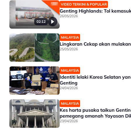
VIDEO TERKINI & POPULAR
Genting Highlands: Tol kemasu
26/05/2026
02:12
MALAYSIA
Lingkaran Cekap akan mulakan 
25/05/2026
MALAYSIA
Identiti lelaki Korea Selatan ya
Genting
24/04/2026
MALAYSIA
Kes harta pusaka taikun Genti
pemegang amanah Yayasan Di
23/04/2026