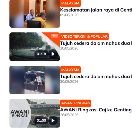
MALAYSIA
Keselamatan jalan raya di Genti
09/06/2026
VIDEO TERKINI & POPULAR
Tujuh cedera dalam nahas dua 
30/05/2026
01:18
MALAYSIA
Tujuh cedera dalam nahas dua 
30/05/2026
AWANI RINGKAS
AWANI Ringkas: Caj ke Genting
26/05/2026
01:00