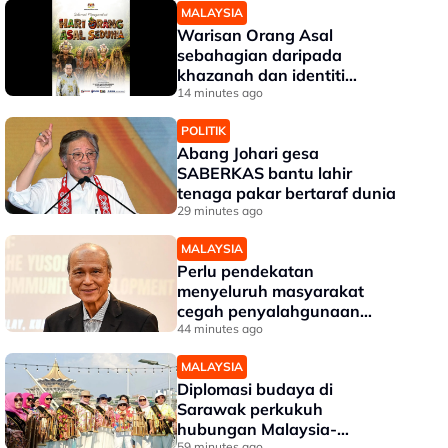
MALAYSIA
Warisan Orang Asal
sebahagian daripada
khazanah dan identiti
Malaysia - Aaron
14 minutes ago
POLITIK
Abang Johari gesa
SABERKAS bantu lahir
tenaga pakar bertaraf dunia
29 minutes ago
MALAYSIA
Perlu pendekatan
menyeluruh masyarakat
cegah penyalahgunaan
dadah dalam kalangan
44 minutes ago
kanak-kanak - Lee Lam
MALAYSIA
Thye
Diplomasi budaya di
Sarawak perkukuh
hubungan Malaysia-
59 minutes ago