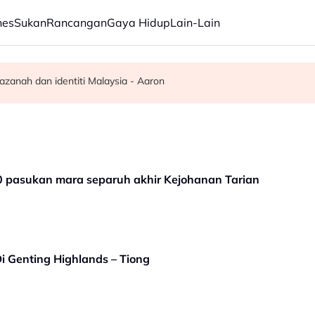
nes
Sukan
Rancangan
Gaya Hidup
Lain-Lain
 MADANI menjelang 2035
melalui SMS, semakan bermula esok
zanah dan identiti Malaysia - Aaron
 pasukan mara separuh akhir Kejohanan Tarian
i Genting Highlands – Tiong