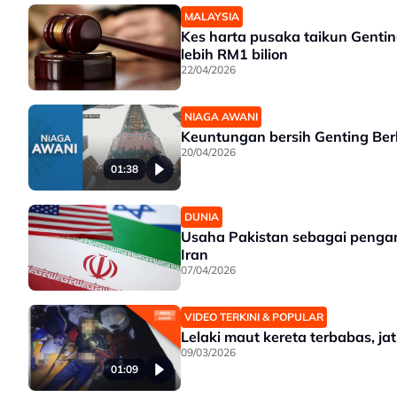
MALAYSIA
Kes harta pusaka taikun Genti
lebih RM1 bilion
22/04/2026
NIAGA AWANI
Keuntungan bersih Genting Ber
20/04/2026
01:38
DUNIA
Usaha Pakistan sebagai pengan
Iran
07/04/2026
VIDEO TERKINI & POPULAR
Lelaki maut kereta terbabas, j
09/03/2026
01:09