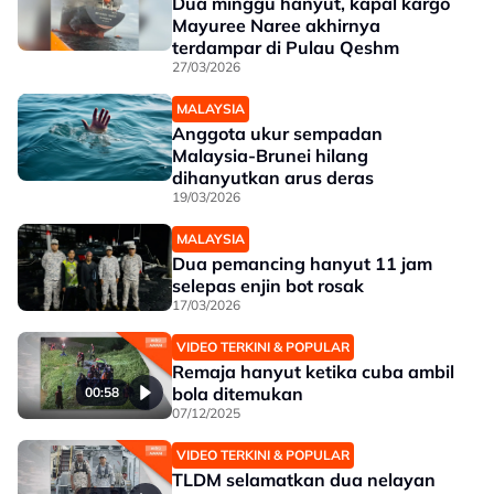
Dua minggu hanyut, kapal kargo
Mayuree Naree akhirnya
terdampar di Pulau Qeshm
27/03/2026
MALAYSIA
Anggota ukur sempadan
Malaysia-Brunei hilang
dihanyutkan arus deras
19/03/2026
MALAYSIA
Dua pemancing hanyut 11 jam
selepas enjin bot rosak
17/03/2026
VIDEO TERKINI & POPULAR
Remaja hanyut ketika cuba ambil
bola ditemukan
00:58
07/12/2025
VIDEO TERKINI & POPULAR
TLDM selamatkan dua nelayan