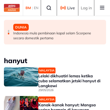
Skip to main content
Select language
Live
Log in
BM
|
EN
MALAYSIA
MALAYSIA
DUNIA
Lima kawasan di Sarawak catat IPU tidak sihat
Lelaki maut, lima ahli keluarga terselamat, kereta
Indonesia mula pembinaan kapal selam Scorpene
terbabas masuk longkang di Kampung Gajah
secara domestik pertama
hanyut
MALAYSIA
Lelaki dikhuatiri lemas ketika
cuba selamatkan jetski hanyut di
Langkawi
29/05/2026
MALAYSIA
Kanak-kanak hanyut: Mangsa
sering bermain di kawasan