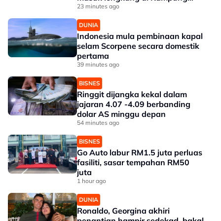
Gajah
23 minutes ago
DUNIA
Indonesia mula pembinaan kapal
selam Scorpene secara domestik
pertama
39 minutes ago
BISNES
Ringgit dijangka kekal dalam
jajaran 4.07 -4.09 berbanding
dolar AS minggu depan
54 minutes ago
BISNES
Go Auto labur RM1.5 juta perluas
fasiliti, sasar tempahan RM50
juta
1 hour ago
DUNIA
Ronaldo, Georgina akhiri
penantian hampir sedekad, bakal