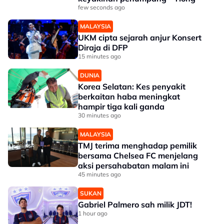
few seconds ago
MALAYSIA
UKM cipta sejarah anjur Konsert
Diraja di DFP
15 minutes ago
DUNIA
Korea Selatan: Kes penyakit
berkaitan haba meningkat
hampir tiga kali ganda
30 minutes ago
MALAYSIA
TMJ terima menghadap pemilik
bersama Chelsea FC menjelang
aksi persahabatan malam ini
45 minutes ago
SUKAN
Gabriel Palmero sah milik JDT!
1 hour ago