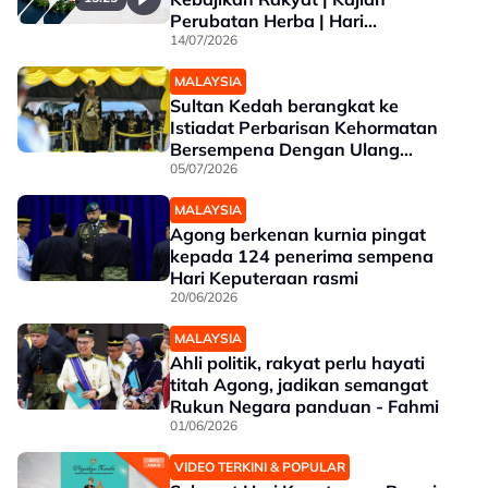
Perubatan Herba | Hari
Keputeraan
14/07/2026
MALAYSIA
Sultan Kedah berangkat ke
Istiadat Perbarisan Kehormatan
Bersempena Dengan Ulang
Tahun Keputeraan ke-84
05/07/2026
MALAYSIA
Agong berkenan kurnia pingat
kepada 124 penerima sempena
Hari Keputeraan rasmi
20/06/2026
MALAYSIA
Ahli politik, rakyat perlu hayati
titah Agong, jadikan semangat
Rukun Negara panduan - Fahmi
01/06/2026
VIDEO TERKINI & POPULAR