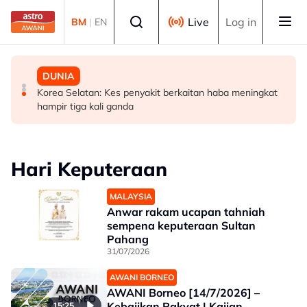
Skip to main content
Select language
Live
Log in
BM
|
EN
MALAYSIA
MALAYSIA
DUNIA
Sistem saringan kru penerbangan perlu dikaji semula,
UKM cipta sejarah anjur Konsert Diraja di DFP
Korea Selatan: Kes penyakit berkaitan haba meningkat
pulihkan keyakinan penumpang - Tiong
hampir tiga kali ganda
Hari Keputeraan
MALAYSIA
Anwar rakam ucapan tahniah
sempena keputeraan Sultan
Pahang
31/07/2026
AWANI BORNEO
AWANI Borneo [14/7/2026] –
Kebajikan Rakyat | Kajian
15:25