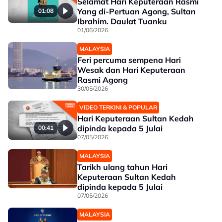
Selamat Hari Keputeraan Rasmi
Yang di-Pertuan Agong, Sultan
01:08
Ibrahim. Daulat Tuanku
01/06/2026
MALAYSIA
Feri percuma sempena Hari
Wesak dan Hari Keputeraan
Rasmi Agong
30/05/2026
VIDEO TERKINI & POPULAR
Hari Keputeraan Sultan Kedah
dipinda kepada 5 Julai
00:41
07/05/2026
MALAYSIA
Tarikh ulang tahun Hari
Keputeraan Sultan Kedah
dipinda kepada 5 Julai
07/05/2026
MALAYSIA