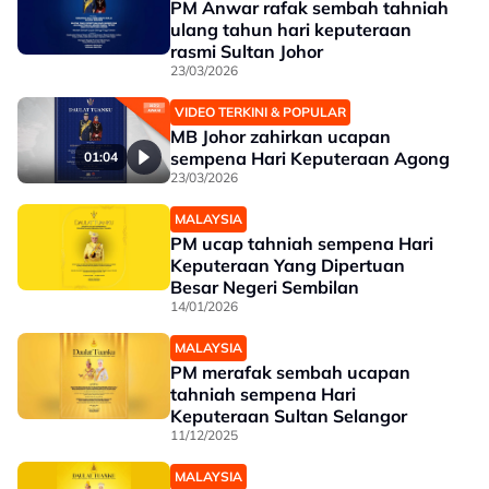
PM Anwar rafak sembah tahniah
ulang tahun hari keputeraan
rasmi Sultan Johor
23/03/2026
VIDEO TERKINI & POPULAR
MB Johor zahirkan ucapan
sempena Hari Keputeraan Agong
01:04
23/03/2026
MALAYSIA
PM ucap tahniah sempena Hari
Keputeraan Yang Dipertuan
Besar Negeri Sembilan
14/01/2026
MALAYSIA
PM merafak sembah ucapan
tahniah sempena Hari
Keputeraan Sultan Selangor
11/12/2025
MALAYSIA