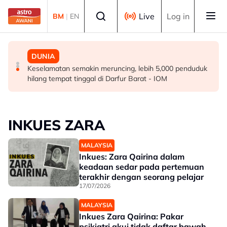
Skip to main content
Select language
Live
Log in
BM
|
EN
MALAYSIA
DUNIA
DUNIA
Sembilan kawasan di Sarawak catat IPU tidak sihat
Sekitar 400 orang terkandas, tanah runtuh di tengah
Keselamatan semakin meruncing, lebih 5,000 penduduk
Jepun
hilang tempat tinggal di Darfur Barat - IOM
INKUES ZARA
MALAYSIA
Inkues: Zara Qairina dalam
keadaan sedar pada pertemuan
terakhir dengan seorang pelajar
17/07/2026
MALAYSIA
Inkues Zara Qairina: Pakar
psikiatri akui tidak daftar bawah