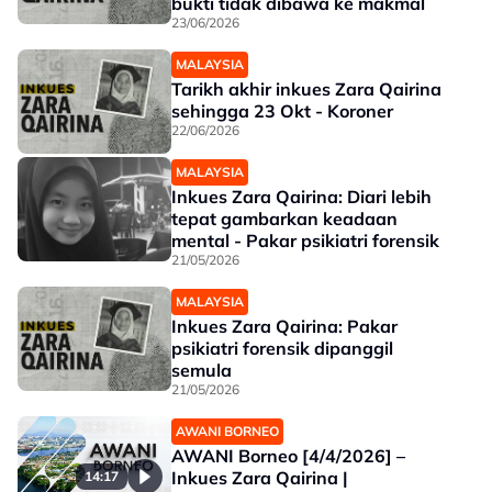
bukti tidak dibawa ke makmal
23/06/2026
MALAYSIA
Tarikh akhir inkues Zara Qairina
sehingga 23 Okt - Koroner
22/06/2026
MALAYSIA
Inkues Zara Qairina: Diari lebih
tepat gambarkan keadaan
mental - Pakar psikiatri forensik
21/05/2026
MALAYSIA
Inkues Zara Qairina: Pakar
psikiatri forensik dipanggil
semula
21/05/2026
AWANI BORNEO
AWANI Borneo [4/4/2026] –
Inkues Zara Qairina |
14:17