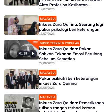
Akta Profesion Kesihatan
Bersekutu 2016
14/07/2026
MALAYSIA
Inkues Zara Qairina: Seorang lagi
pakar psikologi beri keterangan
13/07/2026
VIDEO TERKINI & POPULAR
Inkues Zara Qairina: Pakar
Sahkan Tekanan Emosi Berulang
01:55
Sebelum Kematian
27/06/2026
MALAYSIA
Pakar psikiatri beri keterangan
inkues Zara Qairina
26/06/2026
MALAYSIA
Inkues Zara Qairina: Pemeriksaan
tulisan tangan terhad kerana