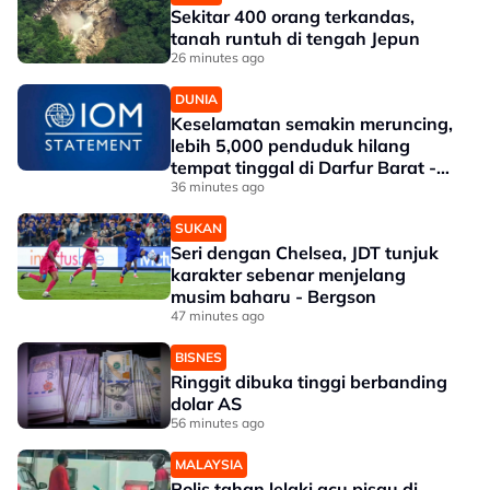
Sekitar 400 orang terkandas,
tanah runtuh di tengah Jepun
26 minutes ago
DUNIA
Keselamatan semakin meruncing,
lebih 5,000 penduduk hilang
tempat tinggal di Darfur Barat -
IOM
36 minutes ago
SUKAN
Seri dengan Chelsea, JDT tunjuk
karakter sebenar menjelang
musim baharu - Bergson
47 minutes ago
BISNES
Ringgit dibuka tinggi berbanding
dolar AS
56 minutes ago
MALAYSIA
Polis tahan lelaki acu pisau di