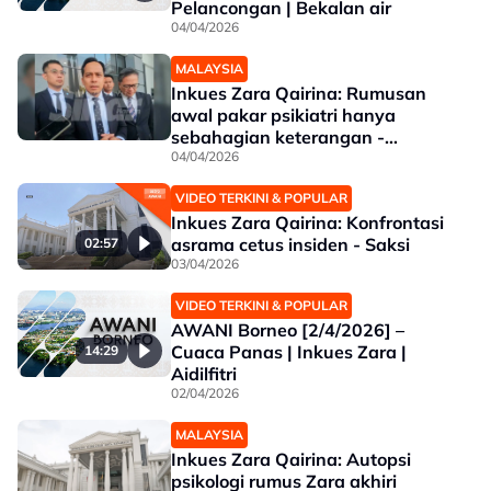
Pelancongan | Bekalan air
04/04/2026
MALAYSIA
Inkues Zara Qairina: Rumusan
awal pakar psikiatri hanya
sebahagian keterangan -
Peguam
04/04/2026
VIDEO TERKINI & POPULAR
Inkues Zara Qairina: Konfrontasi
asrama cetus insiden - Saksi
02:57
03/04/2026
VIDEO TERKINI & POPULAR
AWANI Borneo [2/4/2026] –
Cuaca Panas | Inkues Zara |
14:29
Aidilfitri
02/04/2026
MALAYSIA
Inkues Zara Qairina: Autopsi
psikologi rumus Zara akhiri