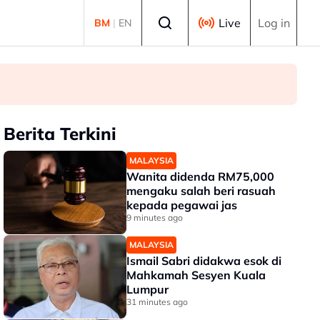
Select language
Live
Log in
BM
|
EN
Berita Terkini
MALAYSIA
Wanita didenda RM75,000
mengaku salah beri rasuah
kepada pegawai jas
9 minutes ago
MALAYSIA
Ismail Sabri didakwa esok di
Mahkamah Sesyen Kuala
Lumpur
31 minutes ago