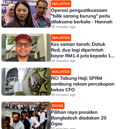
MALAYSIA
Operasi penguatkuasaan
"bilik sarang burung" perlu
dilaksana berkala - Hannah
39 minutes ago
MALAYSIA
Kes saman tanah: Datuk
Red, dua lagi diperintah
bayar RM1.4 juta kepada 17
pembeli
44 minutes ago
MALAYSIA
RCI Tabung Haji: SPRM
sambung rakam percakapan
bekas CFO
49 minutes ago
DUNIA
Pilihan raya presiden
Bangladesh diadakan 20
Ogos
50 minutes ago