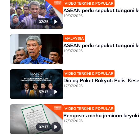
VIDEO TERKINI & POPULAR
ASEAN perlu sepakat tangani k
19/07/2026
02:25
MALAYSIA
ASEAN perlu sepakat tangani k
19/07/2026
VIDEO TERKINI & POPULAR
Dialog Poket Rakyat: Polisi Ke
17/07/2026
57:17
VIDEO TERKINI & POPULAR
Pengasas mahu jaminan keyaki
17/07/2026
02:17