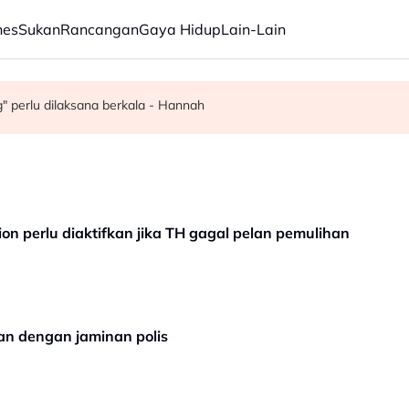
nes
Sukan
Rancangan
Gaya Hidup
Lain-Lain
ri rasuah kepada pegawai jas
yen Kuala Lumpur
" perlu dilaksana berkala - Hannah
on perlu diaktifkan jika TH gagal pelan pemulihan
skan dengan jaminan polis