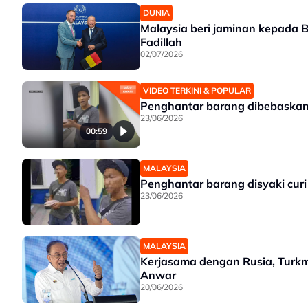
DUNIA
Malaysia beri jaminan kepada Be
Fadillah
02/07/2026
VIDEO TERKINI & POPULAR
Penghantar barang dibebaskan
23/06/2026
00:59
MALAYSIA
Penghantar barang disyaki cur
23/06/2026
MALAYSIA
Kerjasama dengan Rusia, Turkm
Anwar
20/06/2026