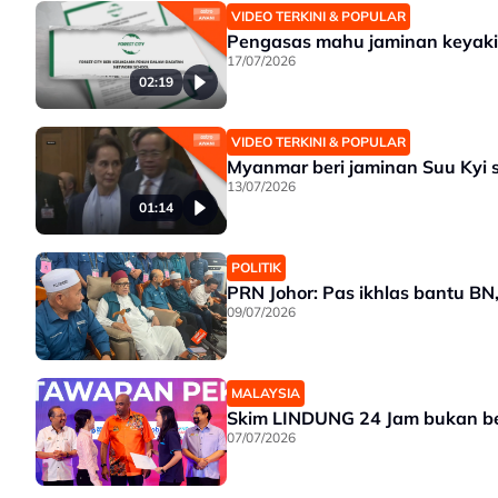
VIDEO TERKINI & POPULAR
Pengasas mahu jaminan keyaki
17/07/2026
02:19
VIDEO TERKINI & POPULAR
Myanmar beri jaminan Suu Kyi 
13/07/2026
01:14
POLITIK
PRN Johor: Pas ikhlas bantu B
09/07/2026
MALAYSIA
Skim LINDUNG 24 Jam bukan be
07/07/2026