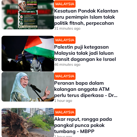
MALAYSIA
Kesatuan Pondok Kelantan
seru pemimpin Islam tolak
politik fitnah, perpecahan
31 minutes ago
MALAYSIA
Palestin puji ketegasan
Malaysia tolak jadi laluan
transit dagangan ke Israel
46 minutes ago
MALAYSIA
Peranan bapa dalam
kalangan anggota ATM
perlu terus diperkasa - Dr
Wan Azizah
1 hour ago
MALAYSIA
Akar reput, rongga pada
pangkal punca pokok
tumbang - MBPP
1 hour ago