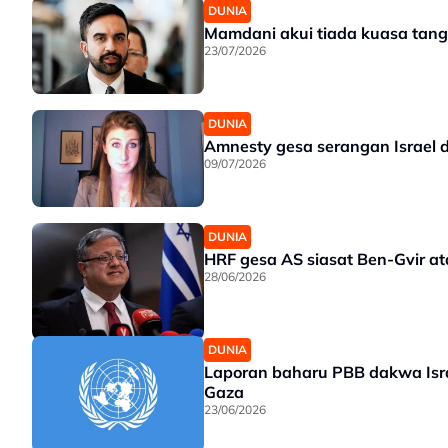
DUNIA
Mamdani akui tiada kuasa tan
23/07/2026
DUNIA
Amnesty gesa serangan Israel d
09/07/2026
DUNIA
HRF gesa AS siasat Ben-Gvir a
28/06/2026
DUNIA
Laporan baharu PBB dakwa Isra
Gaza
23/06/2026