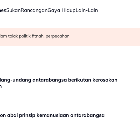
nes
Sukan
Rancangan
Gaya Hidup
Lain-Lain
egah penyalahgunaan dadah dalam kalangan kanak-kanak - Lee Lam 
ngan Malaysia-Indonesia
m tolak politik fitnah, perpecahan
ndang-undang antarabangsa berikutan kerosakan
n
on abai prinsip kemanusiaan antarabangsa