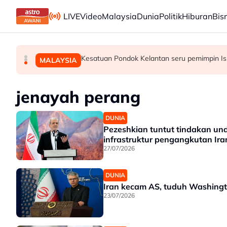
Skip to main content
LIVE
Video
Malaysia
Dunia
Politik
Hiburan
Bis
Perlu pendekatan menyeluruh masyarakat c
Diplomasi budaya di Sarawak perkukuh hubu
Kesatuan Pondok Kelantan seru pemimpin Isla
MALAYSIA
MALAYSIA
MALAYSIA
jenayah perang
DUNIA
Pezeshkian tuntut tindakan u
infrastruktur pengangkutan Ira
27/07/2026
DUNIA
Iran kecam AS, tuduh Washingt
23/07/2026