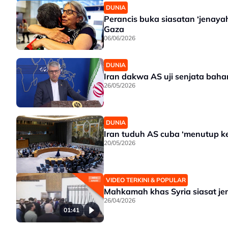
DUNIA
Perancis buka siasatan ‘jenaya
Gaza
06/06/2026
DUNIA
Iran dakwa AS uji senjata bah
26/05/2026
DUNIA
Iran tuduh AS cuba ‘menutup k
20/05/2026
VIDEO TERKINI & POPULAR
Mahkamah khas Syria siasat je
26/04/2026
01:41