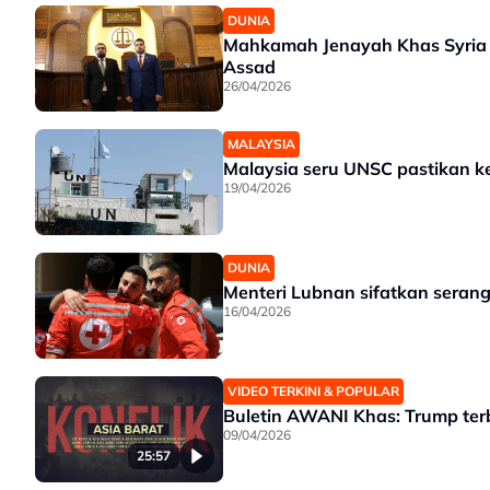
DUNIA
Mahkamah Jenayah Khas Syria si
Assad
26/04/2026
MALAYSIA
Malaysia seru UNSC pastikan 
19/04/2026
DUNIA
Menteri Lubnan sifatkan serang
16/04/2026
VIDEO TERKINI & POPULAR
Buletin AWANI Khas: Trump terb
09/04/2026
25:57