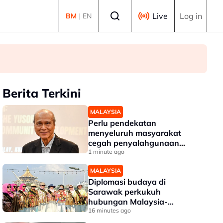
Select language
Live
Log in
BM
|
EN
Thye
Berita Terkini
MALAYSIA
Perlu pendekatan
menyeluruh masyarakat
cegah penyalahgunaan
dadah dalam kalangan
1 minute ago
kanak-kanak - Lee Lam
MALAYSIA
Thye
Diplomasi budaya di
Sarawak perkukuh
hubungan Malaysia-
Indonesia
16 minutes ago