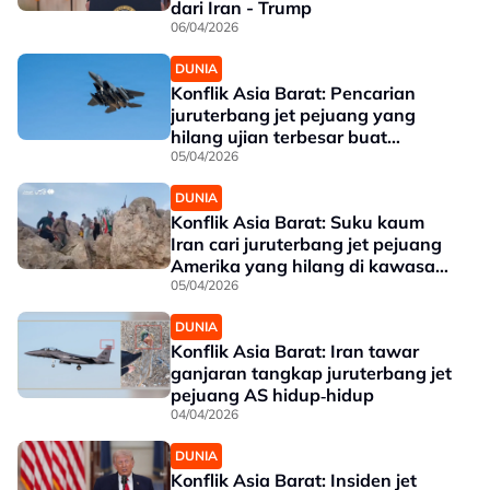
dari Iran - Trump
06/04/2026
DUNIA
Konflik Asia Barat: Pencarian
juruterbang jet pejuang yang
hilang ujian terbesar buat
Amerika
05/04/2026
DUNIA
Konflik Asia Barat: Suku kaum
Iran cari juruterbang jet pejuang
Amerika yang hilang di kawasan
terpencil
05/04/2026
DUNIA
Konflik Asia Barat: Iran tawar
ganjaran tangkap juruterbang jet
pejuang AS hidup‑hidup
04/04/2026
DUNIA
Konflik Asia Barat: Insiden jet