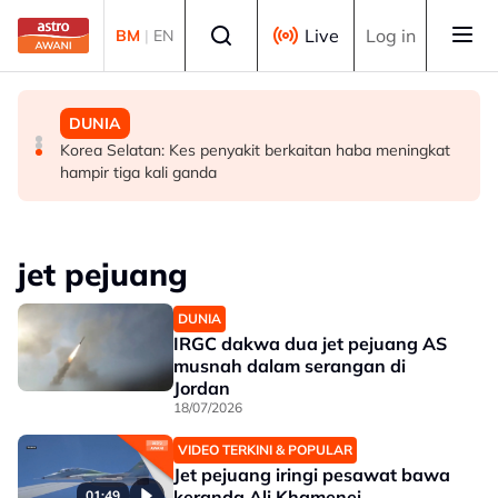
Skip to main content
Select language
Live
Log in
BM
|
EN
MALAYSIA
MALAYSIA
DUNIA
Sistem saringan kru penerbangan perlu dikaji semula,
UKM cipta sejarah anjur Konsert Diraja di DFP
Korea Selatan: Kes penyakit berkaitan haba meningkat
pulihkan keyakinan penumpang - Tiong
hampir tiga kali ganda
jet pejuang
DUNIA
IRGC dakwa dua jet pejuang AS
musnah dalam serangan di
Jordan
18/07/2026
VIDEO TERKINI & POPULAR
Jet pejuang iringi pesawat bawa
keranda Ali Khamenei
01:49