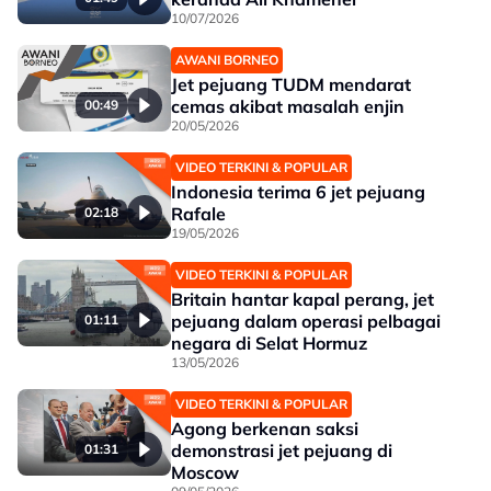
10/07/2026
AWANI BORNEO
Jet pejuang TUDM mendarat
cemas akibat masalah enjin
00:49
20/05/2026
VIDEO TERKINI & POPULAR
Indonesia terima 6 jet pejuang
Rafale
02:18
19/05/2026
VIDEO TERKINI & POPULAR
Britain hantar kapal perang, jet
pejuang dalam operasi pelbagai
01:11
negara di Selat Hormuz
13/05/2026
VIDEO TERKINI & POPULAR
Agong berkenan saksi
demonstrasi jet pejuang di
01:31
Moscow