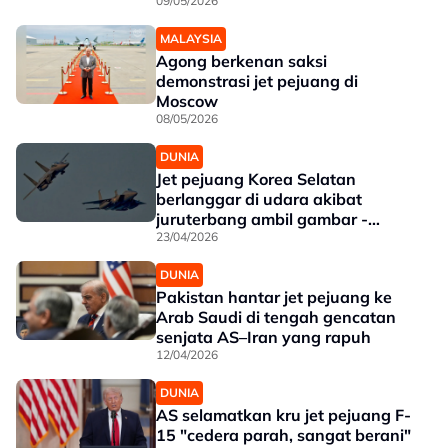
09/05/2026
MALAYSIA
Agong berkenan saksi
demonstrasi jet pejuang di
Moscow
08/05/2026
DUNIA
Jet pejuang Korea Selatan
berlanggar di udara akibat
juruterbang ambil gambar -
Laporan
23/04/2026
DUNIA
Pakistan hantar jet pejuang ke
Arab Saudi di tengah gencatan
senjata AS–Iran yang rapuh
12/04/2026
DUNIA
AS selamatkan kru jet pejuang F-
15 "cedera parah, sangat berani"