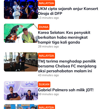
MALAYSIA
UKM cipta sejarah anjur Konsert
Diraja di DFP
13 minutes ago
DUNIA
Korea Selatan: Kes penyakit
berkaitan haba meningkat
hampir tiga kali ganda
28 minutes ago
MALAYSIA
TMJ terima menghadap pemilik
bersama Chelsea FC menjelang
aksi persahabatan malam ini
43 minutes ago
SUKAN
Gabriel Palmero sah milik JDT!
59 minutes ago
MALAYSIA