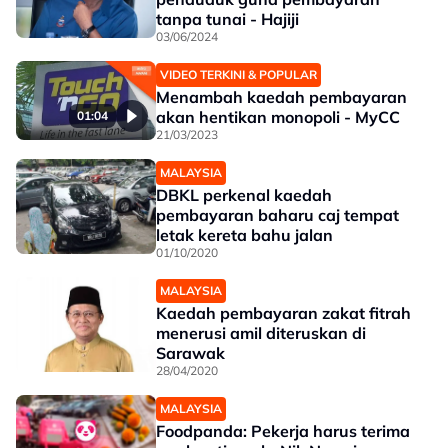
tanpa tunai - Hajiji
03/06/2024
VIDEO TERKINI & POPULAR
Menambah kaedah pembayaran
akan hentikan monopoli - MyCC
01:04
21/03/2023
MALAYSIA
DBKL perkenal kaedah
pembayaran baharu caj tempat
letak kereta bahu jalan
01/10/2020
MALAYSIA
Kaedah pembayaran zakat fitrah
menerusi amil diteruskan di
Sarawak
28/04/2020
MALAYSIA
Foodpanda: Pekerja harus terima