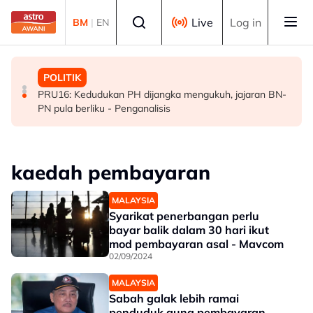
Skip to main content
Select language
Live
Log in
BM
|
EN
POLITIK
MALAYSIA
POLITIK
[TERKINI] 10 ADUN BN-PN dilantik Exco, terajui
MAG wajibkan saringan dadah 1,260 juruterbang
PRU16: Kedudukan PH dijangka mengukuh, jajaran BN-
pentadbiran Negeri Sembilan
Malaysia Airlines
PN pula berliku - Penganalisis
kaedah pembayaran
MALAYSIA
Syarikat penerbangan perlu
bayar balik dalam 30 hari ikut
mod pembayaran asal - Mavcom
02/09/2024
MALAYSIA
Sabah galak lebih ramai
penduduk guna pembayaran