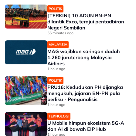
POLITIK
[TERKINI] 10 ADUN BN-PN
dilantik Exco, terajui pentadbiran
Negeri Sembilan
55 minutes ago
MALAYSIA
MAG wajibkan saringan dadah
1,260 juruterbang Malaysia
Airlines
1 hour ago
POLITIK
PRU16: Kedudukan PH dijangka
mengukuh, jajaran BN-PN pula
berliku - Penganalisis
1 hour ago
TEKNOLOGI
U Mobile himpun ekosistem 5G-A
dan AI di bawah EIP Hub
1 hour ago