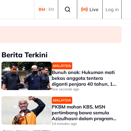
Select language
Live
Log in
BM
|
EN
Berita Terkini
MALAYSIA
Bunuh anak: Hukuman mati
bekas anggota tentera
diganti penjara 40 tahun, 12
sebatan
few seconds ago
MALAYSIA
PKBM mohon KBS, MSN
pertimbang bawa semula
Azizulhasni dalam program
RTG
14 minutes ago