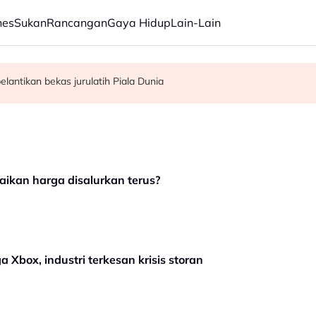
nes
Sukan
Rancangan
Gaya Hidup
Lain-Lain
elantikan bekas jurulatih Piala Dunia
tera diganti penjara 40 tahun, 12 sebatan
mula Azizulhasni dalam program RTG
ikan harga disalurkan terus?
 Xbox, industri terkesan krisis storan