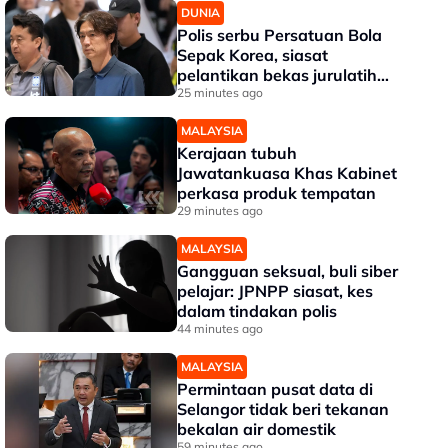
DUNIA
Polis serbu Persatuan Bola
Sepak Korea, siasat
pelantikan bekas jurulatih
Piala Dunia
25 minutes ago
MALAYSIA
Kerajaan tubuh
Jawatankuasa Khas Kabinet
perkasa produk tempatan
29 minutes ago
MALAYSIA
Gangguan seksual, buli siber
pelajar: JPNPP siasat, kes
dalam tindakan polis
44 minutes ago
MALAYSIA
Permintaan pusat data di
Selangor tidak beri tekanan
bekalan air domestik
59 minutes ago