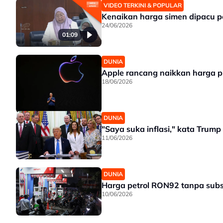
VIDEO TERKINI & POPULAR
Kenaikan harga simen dipacu
24/06/2026
01:09
DUNIA
Apple rancang naikkan harga p
18/06/2026
DUNIA
"Saya suka inflasi," kata Trum
11/06/2026
DUNIA
Harga petrol RON92 tanpa subsi
10/06/2026