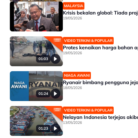
MALAYSIA
Krisis bekalan global: Tiada pr
19/05/2026
VIDEO TERKINI & POPULAR
Protes kenaikan harga bahan a
19/05/2026
01:03
NIAGA AWANI
Ryanair bimbang pengguna jeja
18/05/2026
01:24
VIDEO TERKINI & POPULAR
Nelayan Indonesia terjejas akib
13/05/2026
01:23