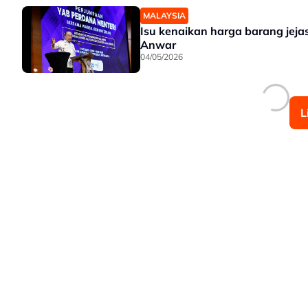
MALAYSIA
Isu kenaikan harga barang jeja
Anwar
04/05/2026
L