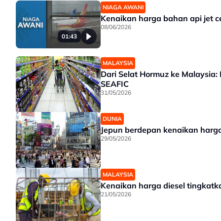
NIAGA AWANI
Kenaikan harga bahan api jet ce
08/06/2026
01:43
MALAYSIA
Dari Selat Hormuz ke Malaysia: 
SEAFIC
31/05/2026
DUNIA
Jepun berdepan kenaikan harga
29/05/2026
MALAYSIA
Kenaikan harga diesel tingkat
21/05/2026