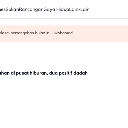
nes
Sukan
Rancangan
Gaya Hidup
Lain-Lain
ang rumah rakyat Palestin
a sendiri dalam tempoh lima tahun - KKM
elesai pertengahan bulan ini - Mohamad
ahan di pusat hiburan, dua positif dadah