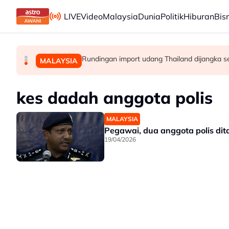
Skip to main content
LIVE
Video
Malaysia
Dunia
Politik
Hiburan
Bis
Tentera Israel serbu Tebing Barat, peneroka ser
Malaysia bakal bina kilang fraksinasi plasm
Rundingan import udang Thailand dijangka s
DUNIA
MALAYSIA
MALAYSIA
kes dadah anggota polis
MALAYSIA
Pegawai, dua anggota polis dit
19/04/2026