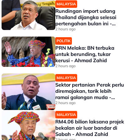
MALAYSIA
Rundingan import udang
Thailand dijangka selesai
pertengahan bulan ini -
Mohamad
2 hours ago
POLITIK
PRN Melaka: BN terbuka
untuk berunding, tukar
kerusi - Ahmad Zahid
2 hours ago
MALAYSIA
Sektor pertanian Perak perlu
diremajakan, tarik lebih
ramai golongan muda -
Saarani
2 hours ago
MALAYSIA
RM4.06 bilion laksana projek
bekalan air luar bandar di
Sabah - Ahmad Zahid
2 hours ago