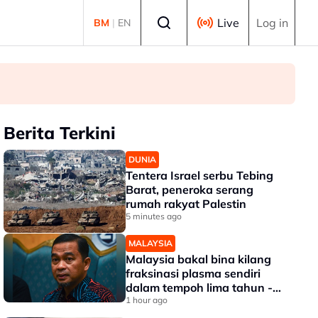
Select language
Live
Log in
BM
|
EN
Berita Terkini
DUNIA
Tentera Israel serbu Tebing
Barat, peneroka serang
rumah rakyat Palestin
5 minutes ago
MALAYSIA
Malaysia bakal bina kilang
fraksinasi plasma sendiri
dalam tempoh lima tahun -
KKM
1 hour ago