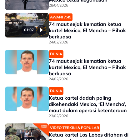
28/04/2026
AWANI 7:45
74 maut sejak kematian ketua
kartel Mexico, El Mencho – Pihak
01:07
berkuasa
24/02/2026
DUNIA
74 maut sejak kematian ketua
kartel Mexico, El Mencho – Pihak
berkuasa
24/02/2026
DUNIA
Ketua kartel dadah paling
dikehendaki Mexico, ‘El Mencho’,
maut dalam operasi ketenteraan
23/02/2026
VIDEO TERKINI & POPULAR
Ketua kartel Los Lobos ditahan di