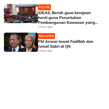
POLITIK
IDEAS, Bersih gesa kerajaan
henti guna Peruntukan
Pembangunan Kawasan yang
didakwa sebagai alat politik
1 hour ago
MALAYSIA
PM Anwar lawat Fadillah dan
Ismail Sabri di IJN
1 hour ago