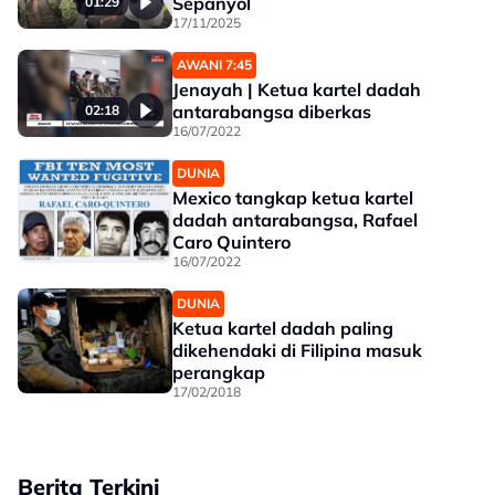
Sepanyol
01:29
17/11/2025
AWANI 7:45
Jenayah | Ketua kartel dadah
antarabangsa diberkas
02:18
16/07/2022
DUNIA
Mexico tangkap ketua kartel
dadah antarabangsa, Rafael
Caro Quintero
16/07/2022
DUNIA
Ketua kartel dadah paling
dikehendaki di Filipina masuk
perangkap
17/02/2018
Berita Terkini