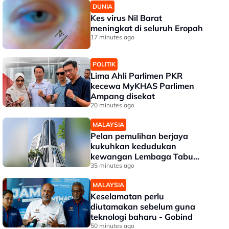
DUNIA
Kes virus Nil Barat
meningkat di seluruh Eropah
17 minutes ago
POLITIK
Lima Ahli Parlimen PKR
kecewa MyKHAS Parlimen
Ampang disekat
20 minutes ago
MALAYSIA
Pelan pemulihan berjaya
kukuhkan kedudukan
kewangan Lembaga Tabung
Haji
35 minutes ago
MALAYSIA
Keselamatan perlu
diutamakan sebelum guna
teknologi baharu - Gobind
50 minutes ago