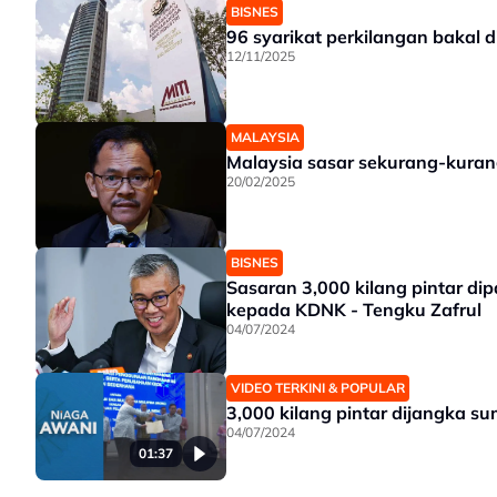
BISNES
96 syarikat perkilangan bakal di
12/11/2025
MALAYSIA
Malaysia sasar sekurang-kurang
20/02/2025
BISNES
Sasaran 3,000 kilang pintar d
kepada KDNK - Tengku Zafrul
04/07/2024
VIDEO TERKINI & POPULAR
3,000 kilang pintar dijangka 
04/07/2024
01:37