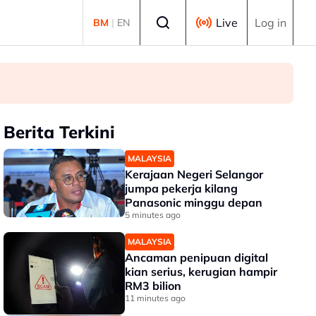
Select language
Live
Log in
BM
|
EN
Berita Terkini
MALAYSIA
Kerajaan Negeri Selangor
jumpa pekerja kilang
Panasonic minggu depan
5 minutes ago
MALAYSIA
Ancaman penipuan digital
kian serius, kerugian hampir
RM3 bilion
11 minutes ago