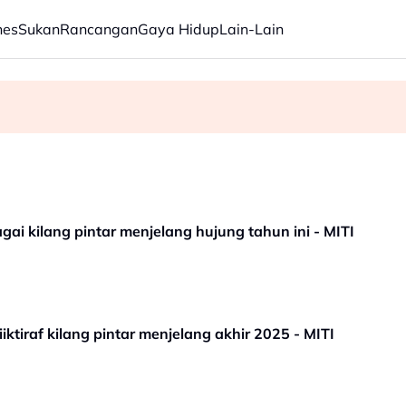
nes
Sukan
Rancangan
Gaya Hidup
Lain-Lain
ang Panasonic minggu depan
ian hampir RM3 bilion
agai kilang pintar menjelang hujung tahun ini - MITI
iktiraf kilang pintar menjelang akhir 2025 - MITI