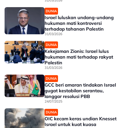
31/03/2026
DUNIA
Israel luluskan undang-undang
hukuman mati kontroversi
terhadap tahanan Palestin
31/03/2026
DUNIA
Kekejaman Zionis: Israel lulus
hukuman mati terhadap rakyat
Palestin
31/03/2026
DUNIA
GCC beri amaran tindakan Israel
gugat kestabilan serantau,
langgar resolusi PBB
24/07/2025
DUNIA
OIC kecam keras undian Knesset
Israel untuk kuat kuasa