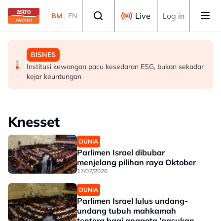
Skip to main content
Select language
Live
Log in
BM
|
EN
BISNES
DUNIA
BISNES
Go Auto labur RM1.5 juta perluas fasiliti, sasar
Ronaldo, Georgina akhiri penantian hampir sedekad,
Institusi kewangan pacu kesedaran ESG, bukan sekadar
tempahan RM50 juta
bakal disatukan sebagai suami isteri
kejar keuntungan
Knesset
DUNIA
Parlimen Israel dibubar
menjelang pilihan raya Oktober
17/07/2026
DUNIA
Parlimen Israel lulus undang-
undang tubuh mahkamah
tentera bagi anggota 'pasukan