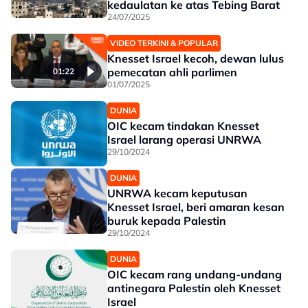
kedaulatan ke atas Tebing Barat
24/07/2025
VIDEO TERKINI & POPULAR
Knesset Israel kecoh, dewan lulus
pemecatan ahli parlimen
01:22
01/07/2025
DUNIA
OIC kecam tindakan Knesset
Israel larang operasi UNRWA
29/10/2024
DUNIA
UNRWA kecam keputusan
Knesset Israel, beri amaran kesan
buruk kepada Palestin
29/10/2024
DUNIA
OIC kecam rang undang-undang
antinegara Palestin oleh Knesset
Israel