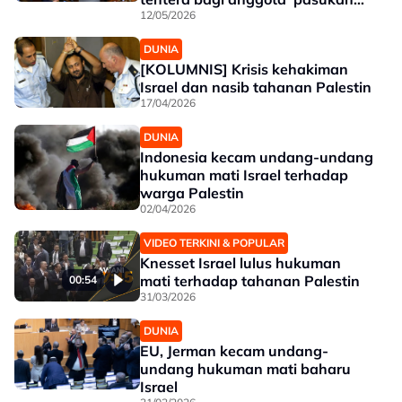
elit' Hamas
12/05/2026
DUNIA
[KOLUMNIS] Krisis kehakiman
Israel dan nasib tahanan Palestin
17/04/2026
DUNIA
Indonesia kecam undang-undang
hukuman mati Israel terhadap
warga Palestin
02/04/2026
VIDEO TERKINI & POPULAR
Knesset Israel lulus hukuman
mati terhadap tahanan Palestin
00:54
31/03/2026
DUNIA
EU, Jerman kecam undang-
undang hukuman mati baharu
Israel