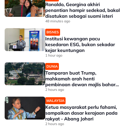
Ronaldo, Georgina akhiri
penantian hampir sedekad, bakal
disatukan sebagai suami isteri
48 minutes ago
BISNES
Institusi kewangan pacu
kesedaran ESG, bukan sekadar
kejar keuntungan
1 hour ago
DUNIA
Tamparan buat Trump,
mahkamah arah henti
pembinaan dewan majlis baharu
White House bernilai RM1.6 bilion
2 hours ago
MALAYSIA
Ketua masyarakat perlu fahami,
sampaikan dasar kerajaan pada
rakyat - Abang Johari
2 hours ago