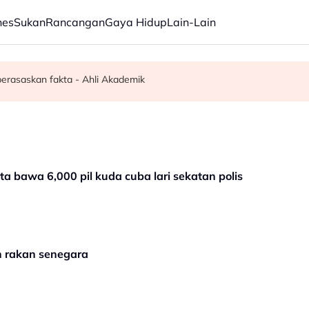
nes
Sukan
Rancangan
Gaya Hidup
Lain-Lain
usi pasukan petugas strategik TVET 2.0
 pedang samurai di Mukah
 berasaskan fakta - Ahli Akademik
a bawa 6,000 pil kuda cuba lari sekatan polis
h rakan senegara