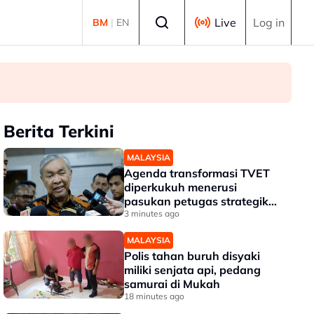
Select language
Live
Log in
BM
|
EN
Berita Terkini
MALAYSIA
Agenda transformasi TVET
diperkukuh menerusi
pasukan petugas strategik
TVET 2.0
3 minutes ago
MALAYSIA
Polis tahan buruh disyaki
miliki senjata api, pedang
samurai di Mukah
18 minutes ago