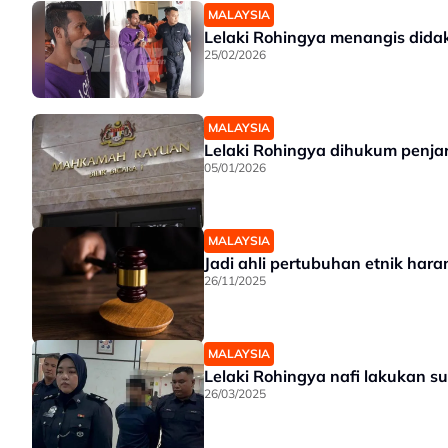
MALAYSIA
Lelaki Rohingya menangis didak
25/02/2026
MALAYSIA
Lelaki Rohingya dihukum penja
05/01/2026
MALAYSIA
Jadi ahli pertubuhan etnik hara
26/11/2025
MALAYSIA
Lelaki Rohingya nafi lakukan
26/03/2025