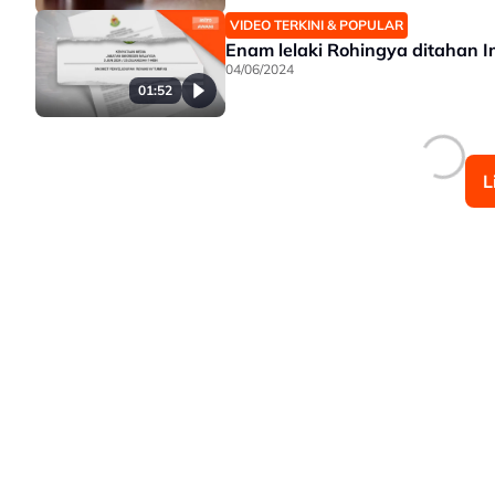
VIDEO TERKINI & POPULAR
Enam lelaki Rohingya ditahan I
04/06/2024
01:52
L