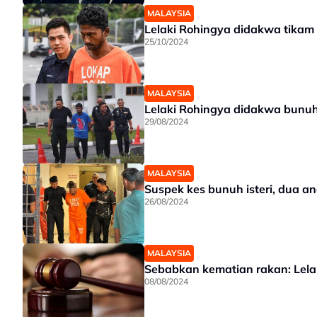
MALAYSIA
Lelaki Rohingya didakwa tikam
25/10/2024
MALAYSIA
Lelaki Rohingya didakwa bunuh 
29/08/2024
MALAYSIA
Suspek kes bunuh isteri, dua a
26/08/2024
MALAYSIA
Sebabkan kematian rakan: Lela
08/08/2024