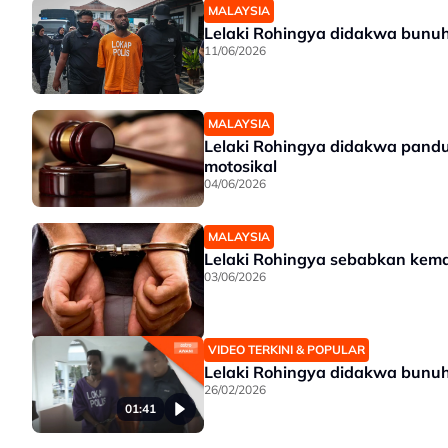
MALAYSIA
Lelaki Rohingya didakwa bunuh
11/06/2026
MALAYSIA
Lelaki Rohingya didakwa pan
motosikal
04/06/2026
MALAYSIA
Lelaki Rohingya sebabkan kema
03/06/2026
VIDEO TERKINI & POPULAR
Lelaki Rohingya didakwa bunuh 
26/02/2026
01:41