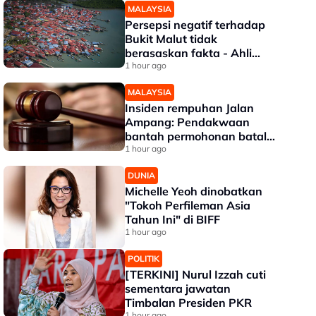
MALAYSIA
Persepsi negatif terhadap
Bukit Malut tidak
berasaskan fakta - Ahli
Akademik
1 hour ago
MALAYSIA
Insiden rempuhan Jalan
Ampang: Pendakwaan
bantah permohonan batal
pertuduhan bunuh
1 hour ago
DUNIA
Michelle Yeoh dinobatkan
"Tokoh Perfileman Asia
Tahun Ini" di BIFF
1 hour ago
POLITIK
[TERKINI] Nurul Izzah cuti
sementara jawatan
Timbalan Presiden PKR
1 hour ago