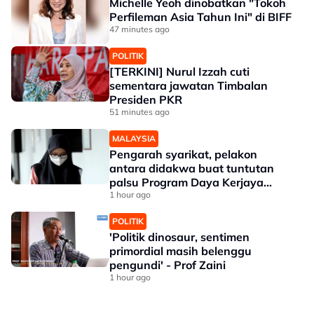
Michelle Yeoh dinobatkan "Tokoh
Perfileman Asia Tahun Ini" di BIFF
47 minutes ago
POLITIK
[TERKINI] Nurul Izzah cuti
sementara jawatan Timbalan
Presiden PKR
51 minutes ago
MALAYSIA
Pengarah syarikat, pelakon
antara didakwa buat tuntutan
palsu Program Daya Kerjaya
Perkeso
1 hour ago
POLITIK
'Politik dinosaur, sentimen
primordial masih belenggu
pengundi' - Prof Zaini
1 hour ago