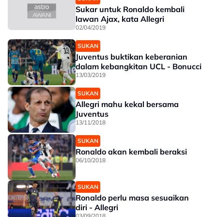
Sukar untuk Ronaldo kembali
lawan Ajax, kata Allegri
02/04/2019
SUKAN
Juventus buktikan keberanian
dalam kebangkitan UCL - Bonucci
13/03/2019
SUKAN
Allegri mahu kekal bersama
Juventus
13/11/2018
SUKAN
Ronaldo akan kembali beraksi
06/10/2018
SUKAN
Ronaldo perlu masa sesuaikan
diri - Allegri
03/09/2018