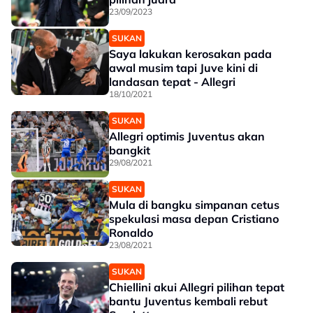
23/09/2023
SUKAN
Saya lakukan kerosakan pada
awal musim tapi Juve kini di
landasan tepat - Allegri
18/10/2021
SUKAN
Allegri optimis Juventus akan
bangkit
29/08/2021
SUKAN
Mula di bangku simpanan cetus
spekulasi masa depan Cristiano
Ronaldo
23/08/2021
SUKAN
Chiellini akui Allegri pilihan tepat
bantu Juventus kembali rebut