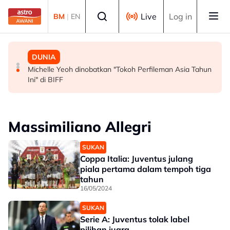
Skip to main content
Select language
Live
Log in
BM
|
EN
MALAYSIA
MALAYSIA
DUNIA
Persepsi negatif terhadap Bukit Malut tidak berasaskan
Insiden rempuhan Jalan Ampang: Pendakwaan bantah
Michelle Yeoh dinobatkan "Tokoh Perfileman Asia Tahun
fakta - Ahli Akademik
permohonan batal pertuduhan bunuh
Ini" di BIFF
Massimiliano Allegri
SUKAN
Coppa Italia: Juventus julang
piala pertama dalam tempoh tiga
tahun
16/05/2024
SUKAN
Serie A: Juventus tolak label
pilihan juara