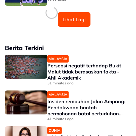
Lihat Lagi
Berita Terkini
MALAYSIA
Persepsi negatif terhadap Bukit
Malut tidak berasaskan fakta -
Ahli Akademik
31 minutes ago
MALAYSIA
Insiden rempuhan Jalan Ampang:
Pendakwaan bantah
permohonan batal pertuduhan
bunuh
41 minutes ago
DUNIA