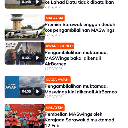
ke Lahad Datu tidak dibatalkan
01:48
28/02/2025
MALAYSIA
Premier Sarawak enggan dedah
kos pengambilalihan MASwings
12/02/2025
AWANI BORNEO
Pengambilalihan muktamad,
MASWings bakal dikenali
01:01
AirBorneo
12/02/2025
NIAGA AWANI
Pengambilalihan muktamad,
Maswings kini dikenali AirBorneo
04:05
12/02/2025
MALAYSIA
Pembelian MASwings oleh
Kerajaan Sarawak dimuktamad
12 Feb