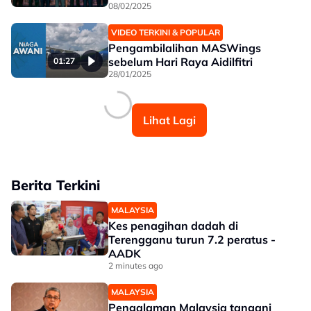
08/02/2025
VIDEO TERKINI & POPULAR
Pengambilalihan MASWings
sebelum Hari Raya Aidilfitri
01:27
28/01/2025
Lihat Lagi
Berita Terkini
MALAYSIA
Kes penagihan dadah di
Terengganu turun 7.2 peratus -
AADK
2 minutes ago
MALAYSIA
Pengalaman Malaysia tangani