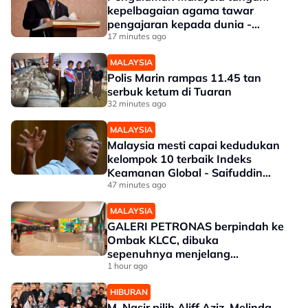
kepelbagaian agama tawar
pengajaran kepada dunia -
Aaron
17 minutes ago
MALAYSIA
Polis Marin rampas 11.45 tan
serbuk ketum di Tuaran
32 minutes ago
MALAYSIA
Malaysia mesti capai kedudukan
kelompok 10 terbaik Indeks
Keamanan Global - Saifuddin
Nasution
47 minutes ago
MALAYSIA
GALERI PETRONAS berpindah ke
Ombak KLCC, dibuka
sepenuhnya menjelang
penghujung 2027
1 hour ago
HIBURAN
M. Nasir pilih Aliff Aziz, Melinda