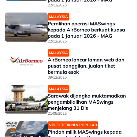
22/12/2025
MALAYSIA
Peralihan operasi MASwings
kepada AirBorneo berkuat kuasa
pada 1 Januari 2026 - MAG
22/12/2025
MALAYSIA
AirBorneo lancar laman web dan
pusat panggilan, jualan tiket
bermula esok
09/12/2025
MALAYSIA
Sarawak dijangka muktamadkan
pengambilalihan MASwings
menjelang 31 Dis
21/05/2025
VIDEO TERKINI & POPULAR
Pindah milik MASwings kepada