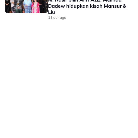
Dadew hidupkan kisah Mansur &
Liu
1 hour ago