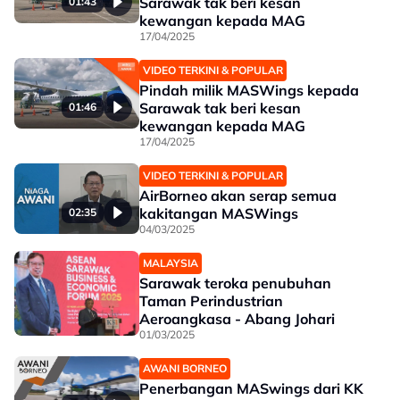
Sarawak tak beri kesan
01:43
kewangan kepada MAG
17/04/2025
VIDEO TERKINI & POPULAR
Pindah milik MASWings kepada
Sarawak tak beri kesan
01:46
kewangan kepada MAG
17/04/2025
VIDEO TERKINI & POPULAR
AirBorneo akan serap semua
kakitangan MASWings
02:35
04/03/2025
MALAYSIA
Sarawak teroka penubuhan
Taman Perindustrian
Aeroangkasa - Abang Johari
01/03/2025
AWANI BORNEO
Penerbangan MASwings dari KK