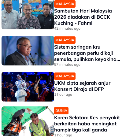
MALAYSIA
Sambutan Hari Malaysia
2026 diadakan di BCCK
Kuching - Fahmi
42 minutes ago
MALAYSIA
Sistem saringan kru
penerbangan perlu dikaji
semula, pulihkan keyakinan
penumpang - Tiong
57 minutes ago
MALAYSIA
UKM cipta sejarah anjur
Konsert Diraja di DFP
1 hour ago
DUNIA
Korea Selatan: Kes penyakit
berkaitan haba meningkat
hampir tiga kali ganda
1 hour ago