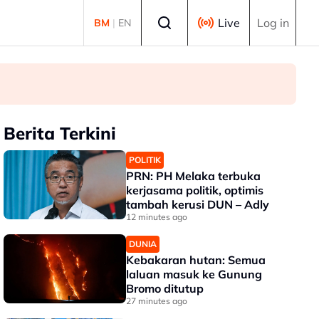
Select language
Live
Log in
BM
|
EN
Berita Terkini
POLITIK
PRN: PH Melaka terbuka
kerjasama politik, optimis
tambah kerusi DUN – Adly
12 minutes ago
DUNIA
Kebakaran hutan: Semua
laluan masuk ke Gunung
Bromo ditutup
27 minutes ago