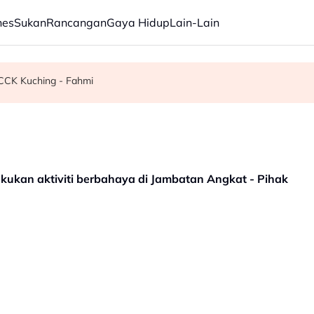
nes
Sukan
Rancangan
Gaya Hidup
Lain-Lain
g Bromo ditutup
mis tambah kerusi DUN – Adly
CCK Kuching - Fahmi
akukan aktiviti berbahaya di Jambatan Angkat - Pihak