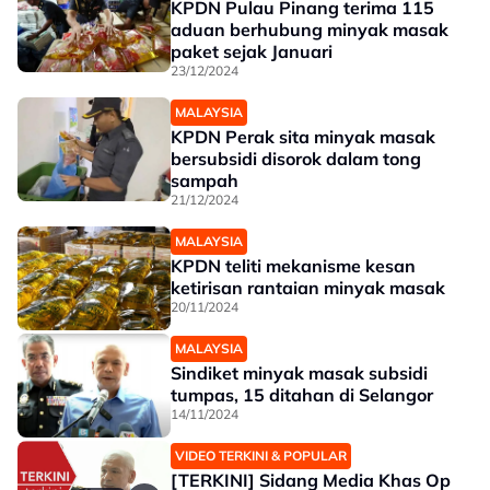
KPDN Pulau Pinang terima 115
aduan berhubung minyak masak
paket sejak Januari
23/12/2024
MALAYSIA
KPDN Perak sita minyak masak
bersubsidi disorok dalam tong
sampah
21/12/2024
MALAYSIA
KPDN teliti mekanisme kesan
ketirisan rantaian minyak masak
20/11/2024
MALAYSIA
Sindiket minyak masak subsidi
tumpas, 15 ditahan di Selangor
14/11/2024
VIDEO TERKINI & POPULAR
[TERKINI] Sidang Media Khas Op