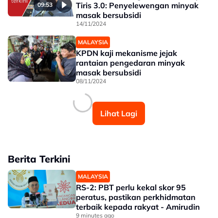
Tiris 3.0: Penyelewengan minyak
09:53
masak bersubsidi
14/11/2024
MALAYSIA
KPDN kaji mekanisme jejak
rantaian pengedaran minyak
masak bersubsidi
08/11/2024
Lihat Lagi
Berita Terkini
MALAYSIA
RS-2: PBT perlu kekal skor 95
peratus, pastikan perkhidmatan
terbaik kepada rakyat - Amirudin
9 minutes ago