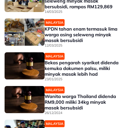
seleweng minyak masak
bersubsidi, rampas RM129,869
14/03/2025
MALAYSIA
KPDN tahan enam termasuk lima
warga asing seleweng minyak
masak bersubsidi
12/03/2025
MALAYSIA
Bekas pengarah syarikat didenda
kemuka dokumen palsu, miliki
minyak masak lebih had
23/01/2025
MALAYSIA
Wanita warga Thailand didenda
RM9,000 miliki 34kg minyak
masak bersubsidi
26/12/2024
MALAYSIA