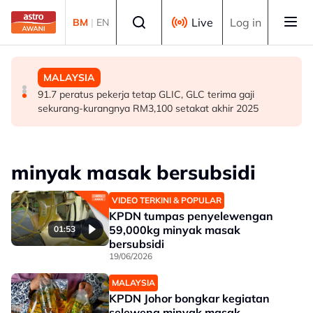
Skip to main content
Select language
Live
Log in
BM
|
EN
MALAYSIA
MALAYSIA
MALAYSIA
RS-2: PBT perlu kekal skor 95 peratus, pastikan
Renjatan elektrik: Jenazah tiga anggota polis
91.7 peratus pekerja tetap GLIC, GLC terima gaji
perkhidmatan terbaik kepada rakyat - Amirudin
diterbangkan pulang ke kampung halaman
sekurang-kurangnya RM3,100 setakat akhir 2025
minyak masak bersubsidi
VIDEO TERKINI & POPULAR
KPDN tumpas penyelewengan
59,000kg minyak masak
01:53
bersubsidi
19/06/2026
MALAYSIA
KPDN Johor bongkar kegiatan
seleweng minyak masak