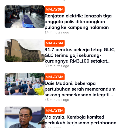
MALAYSIA
Renjatan elektrik: Jenazah tiga
anggota polis diterbangkan
pulang ke kampung halaman
14 minutes ago
MALAYSIA
91.7 peratus pekerja tetap GLIC,
GLC terima gaji sekurang-
kurangnya RM3,100 setakat
akhir 2025
39 minutes ago
MALAYSIA
Daie Madani, beberapa
pertubuhan serah memorandum
sokong pemerkasaan integriti
Tabung Haji
46 minutes ago
MALAYSIA
Malaysia, Kemboja komited
perkukuh kerjasama pertahanan
1 hour ago