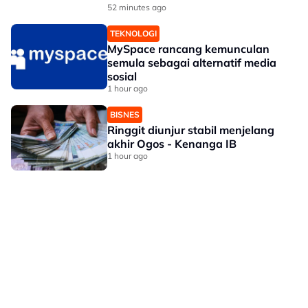
tertinggi
52 minutes ago
TEKNOLOGI
MySpace rancang kemunculan
semula sebagai alternatif media
sosial
1 hour ago
BISNES
Ringgit diunjur stabil menjelang
akhir Ogos - Kenanga IB
1 hour ago