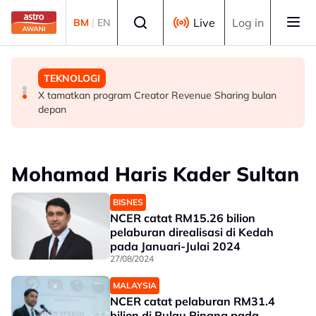
Skip to main content
Select language
Live
Log in
BM
|
EN
TEKNOLOGI
MALAYSIA
TEKNOLOGI
ByteDance latih model AI 10 trilion parameter, sasar
Dua kanak-kanak hilang ditemukan lemas dalam
X tamatkan program Creator Revenue Sharing bulan
saingi Anthropic
empangan
depan
Mohamad Haris Kader Sultan
BISNES
NCER catat RM15.26 bilion
pelaburan direalisasi di Kedah
pada Januari-Julai 2024
27/08/2024
MALAYSIA
NCER catat pelaburan RM31.4
bilion di Pulau Pinang pada