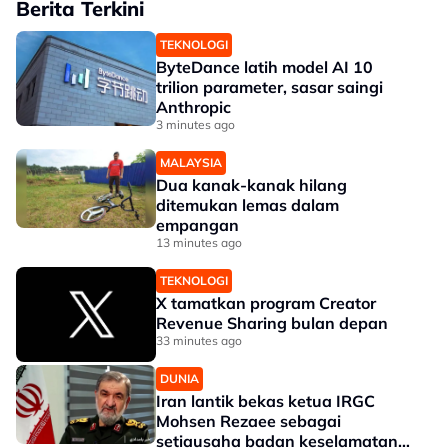
Berita Terkini
TEKNOLOGI
ByteDance latih model AI 10
trilion parameter, sasar saingi
Anthropic
3 minutes ago
MALAYSIA
Dua kanak-kanak hilang
ditemukan lemas dalam
empangan
13 minutes ago
TEKNOLOGI
X tamatkan program Creator
Revenue Sharing bulan depan
33 minutes ago
DUNIA
Iran lantik bekas ketua IRGC
Mohsen Rezaee sebagai
setiausaha badan keselamatan