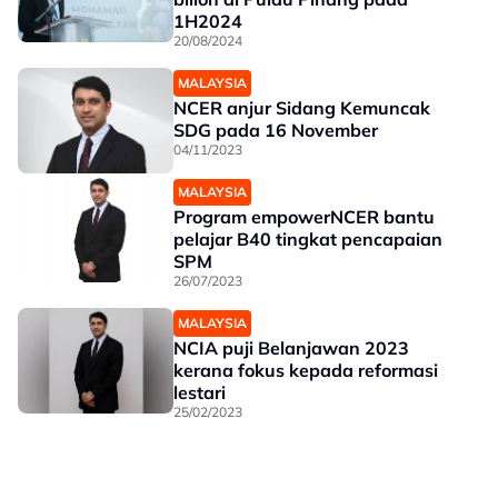
1H2024
20/08/2024
MALAYSIA
NCER anjur Sidang Kemuncak
SDG pada 16 November
04/11/2023
MALAYSIA
Program empowerNCER bantu
pelajar B40 tingkat pencapaian
SPM
26/07/2023
MALAYSIA
NCIA puji Belanjawan 2023
kerana fokus kepada reformasi
lestari
25/02/2023