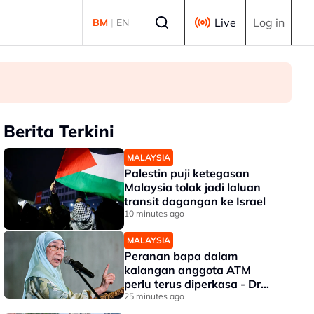
Select language
Live
Log in
BM
|
EN
Berita Terkini
MALAYSIA
Palestin puji ketegasan
Malaysia tolak jadi laluan
transit dagangan ke Israel
10 minutes ago
MALAYSIA
Peranan bapa dalam
kalangan anggota ATM
perlu terus diperkasa - Dr
Wan Azizah
25 minutes ago