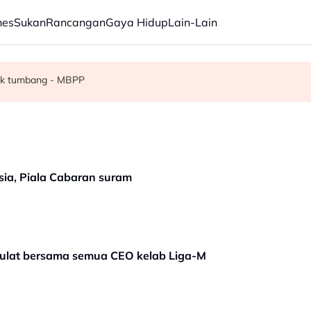
nes
Sukan
Rancangan
Gaya Hidup
Lain-Lain
luan transit dagangan ke Israel
erlu terus diperkasa - Dr Wan Azizah
kok tumbang - MBPP
sia, Piala Cabaran suram
ulat bersama semua CEO kelab Liga-M