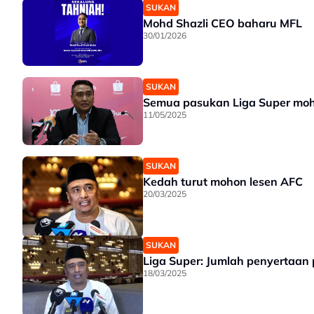
SUKAN
Mohd Shazli CEO baharu MFL
30/01/2026
SUKAN
Semua pasukan Liga Super moh
11/05/2025
SUKAN
Kedah turut mohon lesen AFC
20/03/2025
SUKAN
Liga Super: Jumlah penyertaan
18/03/2025