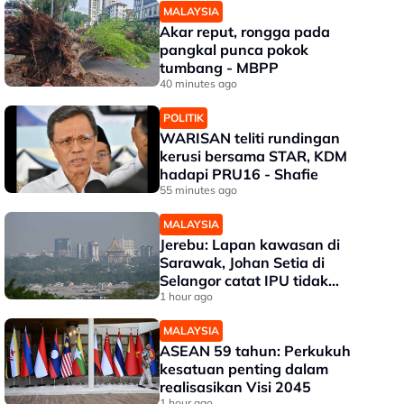
MALAYSIA
Akar reput, rongga pada
pangkal punca pokok
tumbang - MBPP
40 minutes ago
POLITIK
WARISAN teliti rundingan
kerusi bersama STAR, KDM
hadapi PRU16 - Shafie
55 minutes ago
MALAYSIA
Jerebu: Lapan kawasan di
Sarawak, Johan Setia di
Selangor catat IPU tidak
sihat
1 hour ago
MALAYSIA
ASEAN 59 tahun: Perkukuh
kesatuan penting dalam
realisasikan Visi 2045
1 hour ago