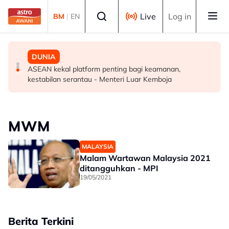
Skip to main content
Select language
Live
Log in
BM
|
EN
MALAYSIA
DUNIA
DUNIA
Malaysia, Kemboja kukuh kerjasama pertahanan, bina
Ketua Liga Arab beri amaran terhadap usaha Israel
ASEAN kekal platform penting bagi keamanan,
daya tahan kolektif - Mohamed Khaled
ubah realiti di wilayah Palestin diduduki
kestabilan serantau - Menteri Luar Kemboja
MWM
MALAYSIA
Malam Wartawan Malaysia 2021
ditangguhkan - MPI
19/05/2021
Berita Terkini