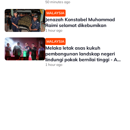
50 minutes ago
MALAYSIA
Jenazah Konstabel Muhammad
Raimi selamat dikebumikan
1 hour ago
MALAYSIA
Melaka letak asas kukuh
pembangunan landskap negeri
lindungi pokok bernilai tinggi - Ab
Rauf
1 hour ago