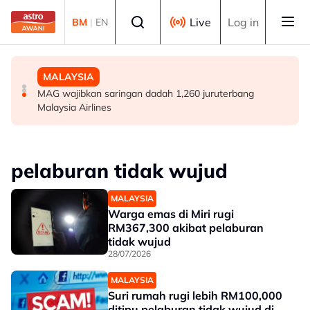
Skip to main content
Select language
Live
Log in
BM
|
EN
DUNIA
POLITIK
MALAYSIA
Remaja dimasukkan ke hospital selepas insiden
[TERKINI] 10 ADUN BN-PN dilantik Exco, terajui
MAG wajibkan saringan dadah 1,260 juruterbang
tembakan di barat Sydney
pentadbiran Negeri Sembilan
Malaysia Airlines
pelaburan tidak wujud
MALAYSIA
Warga emas di Miri rugi
RM367,300 akibat pelaburan
tidak wujud
28/07/2026
MALAYSIA
Suri rumah rugi lebih RM100,000
ditipu pelaburan tidak wujud di