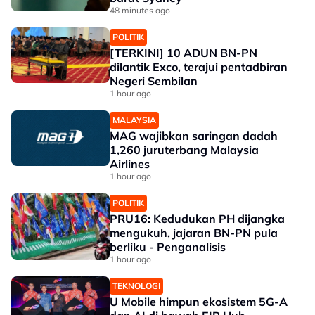
48 minutes ago
POLITIK
[TERKINI] 10 ADUN BN-PN
dilantik Exco, terajui pentadbiran
Negeri Sembilan
1 hour ago
MALAYSIA
MAG wajibkan saringan dadah
1,260 juruterbang Malaysia
Airlines
1 hour ago
POLITIK
PRU16: Kedudukan PH dijangka
mengukuh, jajaran BN-PN pula
berliku - Penganalisis
1 hour ago
TEKNOLOGI
U Mobile himpun ekosistem 5G-A