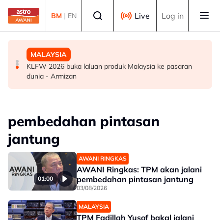
Skip to main content
Select language
Live
Log in
BM
|
EN
SUKAN
DUNIA
MALAYSIA
Era berakhir: John Cena beri penghormatan kepada AJ
Gelombang haba: Rakyat Britain tidur di dapur, ambil
KLFW 2026 buka laluan produk Malaysia ke pasaran
Styles, Brock Lesnar
cuti
dunia - Armizan
pembedahan pintasan
jantung
AWANI RINGKAS
AWANI Ringkas: TPM akan jalani
pembedahan pintasan jantung
01:00
03/08/2026
MALAYSIA
TPM Fadillah Yusof bakal jalani