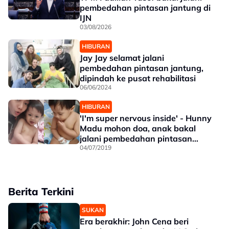
pembedahan pintasan jantung di
IJN
03/08/2026
HIBURAN
Jay Jay selamat jalani
pembedahan pintasan jantung,
dipindah ke pusat rehabilitasi
06/06/2024
HIBURAN
'I'm super nervous inside' - Hunny
Madu mohon doa, anak bakal
jalani pembedahan pintasan
jantung
04/07/2019
Berita Terkini
SUKAN
Era berakhir: John Cena beri