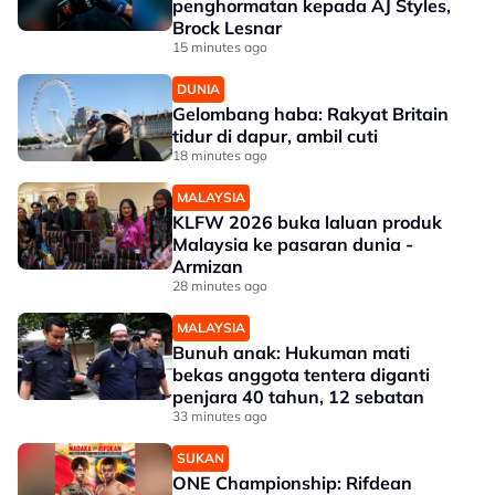
penghormatan kepada AJ Styles,
Brock Lesnar
15 minutes ago
DUNIA
Gelombang haba: Rakyat Britain
tidur di dapur, ambil cuti
18 minutes ago
MALAYSIA
KLFW 2026 buka laluan produk
Malaysia ke pasaran dunia -
Armizan
28 minutes ago
MALAYSIA
Bunuh anak: Hukuman mati
bekas anggota tentera diganti
penjara 40 tahun, 12 sebatan
33 minutes ago
SUKAN
ONE Championship: Rifdean