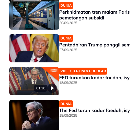
DUNIA
Perkhidmatan tren malam Paris
pemotongan subsidi
30/09/2025
DUNIA
Pentadbiran Trump panggil se
27/09/2025
VIDEO TERKINI & POPULAR
FED turunkan kadar faedah, is
18/09/2025
01:30
DUNIA
The Fed turun kadar faedah, is
18/09/2025