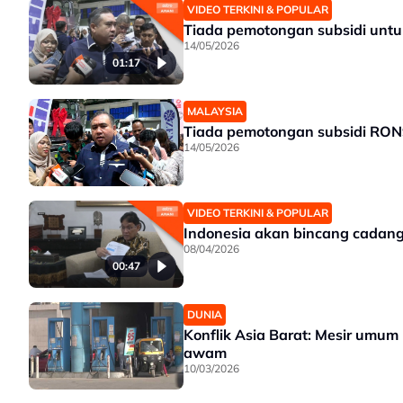
VIDEO TERKINI & POPULAR
Tiada pemotongan subsidi untuk
14/05/2026
01:17
MALAYSIA
Tiada pemotongan subsidi RON9
14/05/2026
VIDEO TERKINI & POPULAR
Indonesia akan bincang cadang
08/04/2026
00:47
DUNIA
Konflik Asia Barat: Mesir umu
awam
10/03/2026