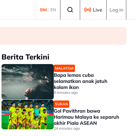
Select language
Live
Log in
BM
|
EN
Berita Terkini
MALAYSIA
Bapa lemas cuba
selamatkan anak jatuh
kolam ikan
8 minutes ago
SUKAN
Gol Pavithran bawa
Harimau Malaya ke separuh
akhir Piala ASEAN
24 minutes ago