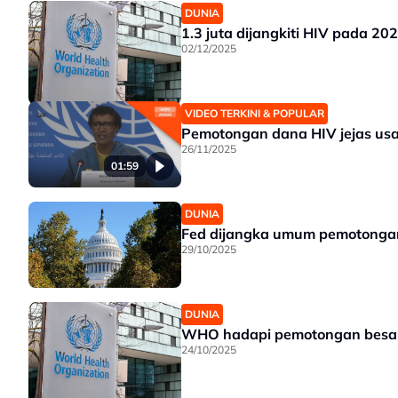
DUNIA
1.3 juta dijangkiti HIV pada 
02/12/2025
VIDEO TERKINI & POPULAR
Pemotongan dana HIV jejas us
26/11/2025
01:59
DUNIA
Fed dijangka umum pemotongan
29/10/2025
DUNIA
WHO hadapi pemotongan besar
24/10/2025