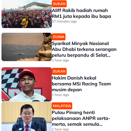
SUKAN
Aliff Rakib hadiah rumah
RM1 juta kepada ibu bapa
57 minutes ago
DUNIA
Syarikat Minyak Nasional
Abu Dhabi terkena serangan
peluru berpandu di Selat
Hormuz
1 hour ago
SUKAN
Hakim Danish kekal
bersama MSi Racing Team
musim depan
1 hour ago
MALAYSIA
Pulau Pinang henti
pelaksanaan ANPR serta-
merta, semak semula
perincian - Chow
1 hour ago