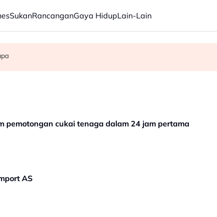
nes
Sukan
Rancangan
Gaya Hidup
Lain-Lain
 akhir Piala ASEAN
apa
am ikan
 pemotongan cukai tenaga dalam 24 jam pertama
import AS