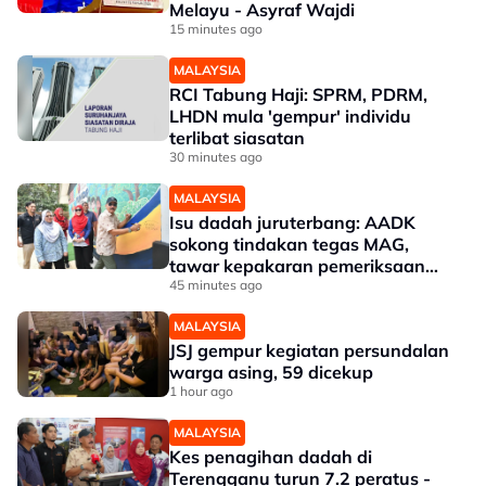
Melayu - Asyraf Wajdi
15 minutes ago
MALAYSIA
RCI Tabung Haji: SPRM, PDRM,
LHDN mula 'gempur' individu
terlibat siasatan
30 minutes ago
MALAYSIA
Isu dadah juruterbang: AADK
sokong tindakan tegas MAG,
tawar kepakaran pemeriksaan
ketat
45 minutes ago
MALAYSIA
JSJ gempur kegiatan persundalan
warga asing, 59 dicekup
1 hour ago
MALAYSIA
Kes penagihan dadah di
Terengganu turun 7.2 peratus -