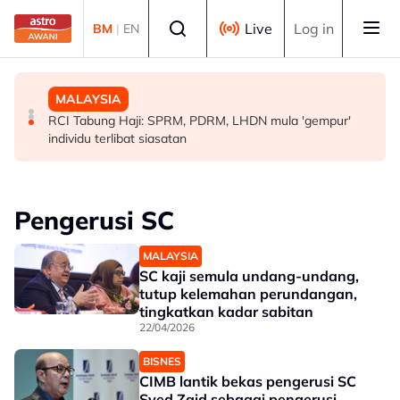
Skip to main content
Select language
Live
Log in
BM
|
EN
MALAYSIA
POLITIK
MALAYSIA
Kerajaan pastikan syor, dapatan RCI Tabung Haji
'Pihak ketiga' jangan ganggu usaha persefahaman parti
RCI Tabung Haji: SPRM, PDRM, LHDN mula 'gempur'
disiasat tuntas tanpa kompromi - PM Anwar
Melayu - Asyraf Wajdi
individu terlibat siasatan
Pengerusi SC
MALAYSIA
SC kaji semula undang-undang,
tutup kelemahan perundangan,
tingkatkan kadar sabitan
22/04/2026
BISNES
CIMB lantik bekas pengerusi SC
Syed Zaid sebagai pengerusi