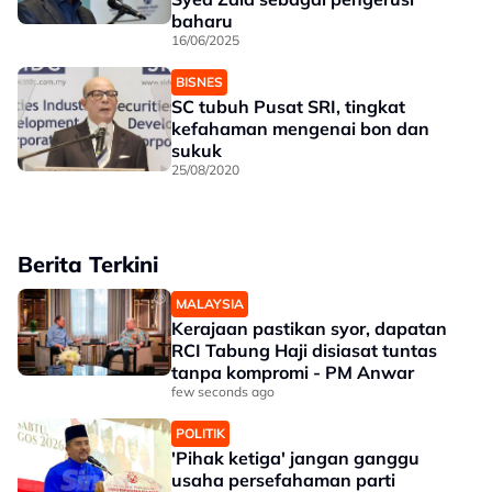
baharu
16/06/2025
BISNES
SC tubuh Pusat SRI, tingkat
kefahaman mengenai bon dan
sukuk
25/08/2020
Berita Terkini
MALAYSIA
Kerajaan pastikan syor, dapatan
RCI Tabung Haji disiasat tuntas
tanpa kompromi - PM Anwar
few seconds ago
POLITIK
'Pihak ketiga' jangan ganggu
usaha persefahaman parti