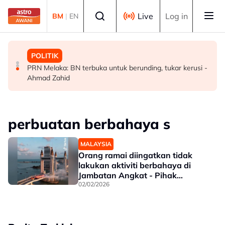
Skip to main content
Select language
Live
Log in
BM
|
EN
MALAYSIA
MALAYSIA
POLITIK
Malaysia bakal bina kilang fraksinasi plasma sendiri
Rundingan import udang Thailand dijangka selesai
PRN Melaka: BN terbuka untuk berunding, tukar kerusi -
dalam tempoh lima tahun - KKM
pertengahan bulan ini - Mohamad
Ahmad Zahid
perbuatan berbahaya s
MALAYSIA
Orang ramai diingatkan tidak
lakukan aktiviti berbahaya di
Jambatan Angkat - Pihak
pengurusan
02/02/2026