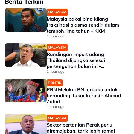
Berita Terkini
MALAYSIA
Malaysia bakal bina kilang
fraksinasi plasma sendiri dalam
tempoh lima tahun - KKM
1 hour ago
MALAYSIA
Rundingan import udang
Thailand dijangka selesai
pertengahan bulan ini -
Mohamad
1 hour ago
POLITIK
PRN Melaka: BN terbuka untuk
berunding, tukar kerusi - Ahmad
Zahid
1 hour ago
MALAYSIA
Sektor pertanian Perak perlu
diremajakan, tarik lebih ramai