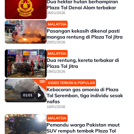
Dua hektar hutan berhampiran
Plaza Tol Denai Alam terbakar
26/01/2026
MALAYSIA
Pasangan kekasih dikenal pasti
mangsa rentung di Plaza Tol Jitra
20/01/2026
MALAYSIA
Dua rentung, kereta terbakar di
Plaza Tol Jitra
19/01/2026
VIDEO TERKINI & POPULAR
Kebocoran gas amonia di Plaza
Tol Seremban, tiga individu sesak
01:01
nafas
16/01/2026
MALAYSIA
Pemandu warga Pakistan maut
SUV rempuh tembok Plaza Tol