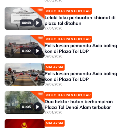
01/05/2026
VIDEO TERKINI & POPULAR
Lelaki laku perbuatan khianat di
plaza tol ditahan
00:48
27/04/2026
VIDEO TERKINI & POPULAR
Polis kesan pemandu Axia baling
kon di Plaza Tol LDP
01:02
09/02/2026
MALAYSIA
Polis kesan pemandu Axia baling
kon di Plaza Tol LDP
09/02/2026
VIDEO TERKINI & POPULAR
Dua hektar hutan berhampiran
Plaza Tol Denai Alam terbakar
01:05
27/01/2026
MALAYSIA