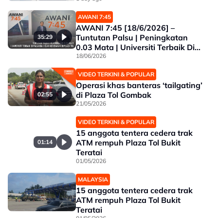
AWANI 7:45
AWANI 7:45 [18/6/2026] –
Tuntutan Palsu | Peningkatan
35:29
0.03 Mata | Universiti Terbaik Di
Malaysia | Elak Kesesakan Di
18/06/2026
Plaza Tol
VIDEO TERKINI & POPULAR
Operasi khas banteras ‘tailgating’
di Plaza Tol Gombak
02:55
21/05/2026
VIDEO TERKINI & POPULAR
15 anggota tentera cedera trak
ATM rempuh Plaza Tol Bukit
01:14
Teratai
01/05/2026
MALAYSIA
15 anggota tentera cedera trak
ATM rempuh Plaza Tol Bukit
Teratai