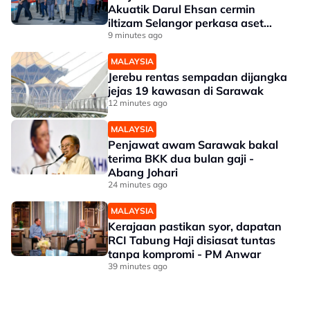
Akuatik Darul Ehsan cermin
iltizam Selangor perkasa aset
awam - Amirudin
9 minutes ago
MALAYSIA
Jerebu rentas sempadan dijangka
jejas 19 kawasan di Sarawak
12 minutes ago
MALAYSIA
Penjawat awam Sarawak bakal
terima BKK dua bulan gaji -
Abang Johari
24 minutes ago
MALAYSIA
Kerajaan pastikan syor, dapatan
RCI Tabung Haji disiasat tuntas
tanpa kompromi - PM Anwar
39 minutes ago